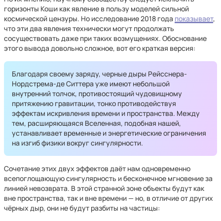
горизонты Коши как явление в пользу моделей сильной
космической цензуры. Но исследование 2018 года
показывает
,
что эти два явления технически могут продолжать
сосуществовать даже при таких возмущениях. Обоснование
этого вывода довольно сложное, вот его краткая версия:
Благодаря своему заряду, черные дыры Рейсснера-
Нордстрема-де Ситтера уже имеют небольшой
внутренний толчок, противостоящий чудовищному
притяжению гравитации, тонко противодействуя
эффектам искривления времени и пространства. Между
тем, расширяющаяся Вселенная, подобная нашей,
устанавливает временные и энергетические ограничения
на изгиб физики вокруг сингулярности.
Сочетание этих двух эффектов даёт нам одновременно
всепоглощающую сингулярность и бесконечное мгновение за
линией невозврата. В этой странной зоне объекты будут как
вне пространства, так и вне времени — но, в отличие от других
чёрных дыр, они не будут разбиты на частицы: