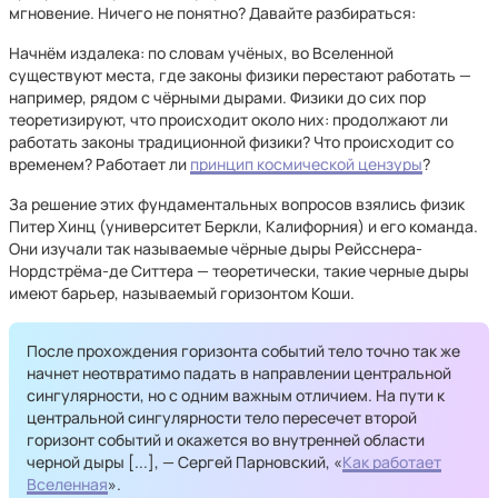
мгновение. Ничего не понятно? Давайте разбираться:
Начнём издалека: по словам учёных, во Вселенной
существуют места, где законы физики перестают работать —
например, рядом с чёрными дырами. Физики до сих пор
теоретизируют, что происходит около них: продолжают ли
работать законы традиционной физики? Что происходит со
временем? Работает ли
принцип космической цензуры
?
За решение этих фундаментальных вопросов взялись физик
Питер Хинц (университет Беркли, Калифорния) и его команда.
Они изучали так называемые чёрные дыры Рейсснера-
Нордстрёма-де Ситтера — теоретически, такие черные дыры
имеют барьер, называемый горизонтом Коши.
После прохождения горизонта событий тело точно так же
начнет неотвратимо падать в направлении центральной
сингулярности, но с одним важным отличием. На пути к
центральной сингулярности тело пересечет второй
горизонт событий и окажется во внутренней области
черной дыры [...], — Сергей Парновский, «
Как работает
Вселенная
».