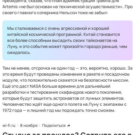
президента, сказав, что план администрации Трампа для
Artemis «не был основан на технической осуществимости». Про
своего главного соперника Нельсон тоже не забыл:
Мы сталкиваемся с очень агрессивной и хорошей
китайской космической программой. Китай становится
все более способным высадить своих тайконавтов на
Луну, и это событие может произойти гораздо раньше, чем
ожидалось.
Тем не менее, отсрочка на один год — это, вероятно, хорошо. За
это время будут проведены изменения в ракете и посадочном
модуле, что положительно скажется на безопасности миссии.
Ещё это даст NASA больше времени для дальнейшей
разработки и тестирования скафандров нового поколения,
которые будут защитить астронавтов от лунных элементов.
Человечество ждёт еще одного полета на Луну с экипажем с
1972 года — и лишний год мы подождать точно сможем.
wi-fi.ru
8 ноября
Поделиться
Стыдно за прошлое? Сотрите его в