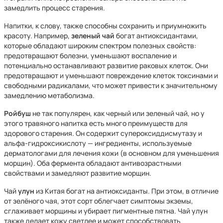
замедлить процесс старения.
Напитки, к слову, также способны сохранить и приумножить
красоту. Например,
зеленый чай
богат антиоксидантами,
которые обладают широким спектром полезных свойств:
предотвращают болезни, уменьшают воспаление и
потенциально останавливают развитие раковых клеток. Они
предотвращают и уменьшают повреждение клеток токсинами и
свободными радикалами, что может привести к значительному
замедлению метаболизма.
Ройбуш
не так популярен, как черный или зеленый чай, но у
этого травяного напитка есть много преимуществ для
здорового старения. Он содержит супероксиддисмутазу и
альфа-гидроксикислоту — ингредиенты, используемые
дерматологами для лечения кожи (в основном для уменьшения
морщин). Оба фермента обладают антивозрастными
свойствами и замедляют развитие морщин.
Чай
улун
из Китая богат на антиоксиданты. При этом, в отличие
от зелёного чая, этот сорт облегчает симптомы экземы,
сглаживает морщины и убирает пигментные пятна. Чай улун
также делает кожу светлее и может способствовать