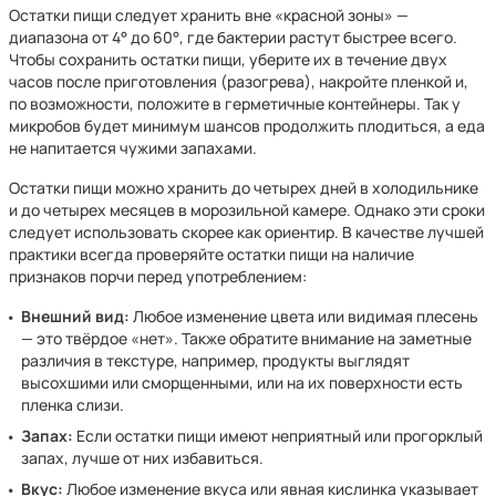
Остатки пищи следует хранить вне «красной зоны» —
диапазона от 4° до 60°, где бактерии растут быстрее всего.
Чтобы сохранить остатки пищи, уберите их в течение двух
часов после приготовления (разогрева), накройте пленкой и,
по возможности, положите в герметичные контейнеры. Так у
микробов будет минимум шансов продолжить плодиться, а еда
не напитается чужими запахами.
Остатки пищи можно хранить до четырех дней в холодильнике
и до четырех месяцев в морозильной камере. Однако эти сроки
следует использовать скорее как ориентир. В качестве лучшей
практики всегда проверяйте остатки пищи на наличие
признаков порчи перед употреблением:
Внешний вид:
Любое изменение цвета или видимая плесень
— это твёрдое «нет». Также обратите внимание на заметные
различия в текстуре, например, продукты выглядят
высохшими или сморщенными, или на их поверхности есть
пленка слизи.
Запах:
Если остатки пищи имеют неприятный или прогорклый
запах, лучше от них избавиться.
Вкус:
Любое изменение вкуса или явная кислинка указывает