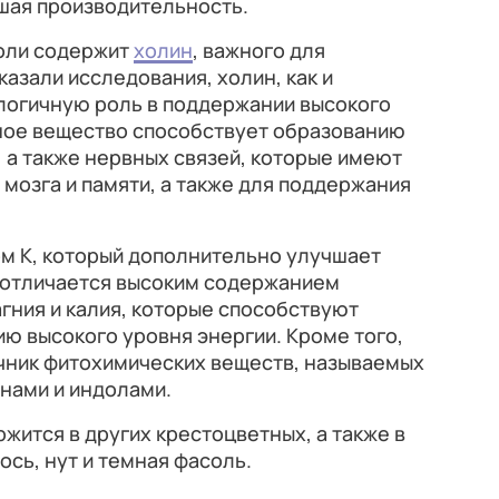
шая производительность.
коли содержит
холин
, важного для
казали исследования, холин, как и
алогичную роль в поддержании высокого
ьное вещество способствует образованию
, а также нервных связей, которые имеют
 мозга и памяти, а также для поддержания
ом К, который дополнительно улучшает
е отличается высоким содержанием
агния и калия, которые способствуют
ю высокого уровня энергии. Кроме того,
очник фитохимических веществ, называемых
нами и индолами.
жится в других крестоцветных, а также в
сось, нут и темная фасоль.