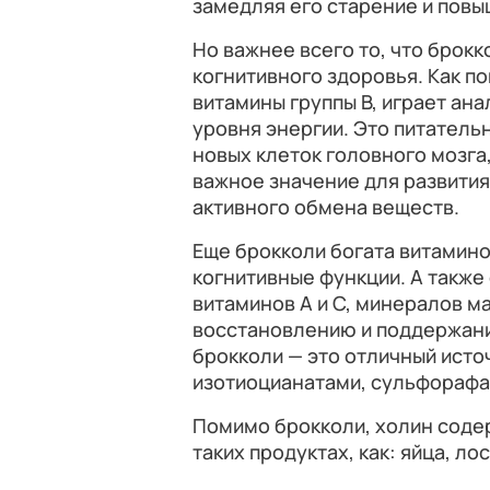
замедляя его старение и повы
Но важнее всего то, что брок
когнитивного здоровья. Как по
витамины группы B, играет ан
уровня энергии. Это питател
новых клеток головного мозга
важное значение для развития
активного обмена веществ.
Еще брокколи богата витамин
когнитивные функции. А такж
витаминов А и С, минералов м
восстановлению и поддержани
брокколи — это отличный ист
изотиоцианатами, сульфорафа
Помимо брокколи, холин содер
таких продуктах, как: яйца, ло