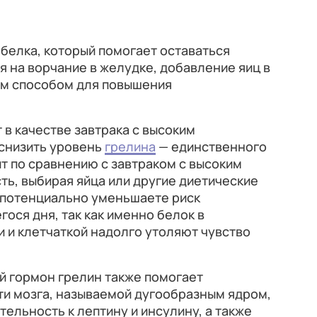
белка, который помогает оставаться
я на ворчание в желудке, добавление яиц в
ым способом для повышения
 в качестве завтрака с высоким
снизить уровень
грелина
— единственного
т по сравнению с завтраком с высоким
ть, выбирая яйца или другие диетические
ы потенциально уменьшаете риск
ося дня, так как именно белок в
 и клетчаткой надолго утоляют чувство
й гормон грелин также помогает
ти мозга, называемой дугообразным ядром,
ельность к лептину и инсулину, а также