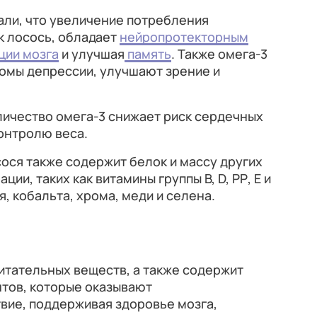
али, что увеличение потребления
ак лосось, обладает
нейропротекторным
ции мозга
и улучшая
память
. Также омега-3
мы депрессии, улучшают зрение и
личество омега-3 снижает риск сердечных
онтролю веса.
сося также содержит белок и массу других
ии, таких как витамины группы В, D, РР, Е и
, кобальта, хрома, меди и селена.
итательных веществ, а также содержит
нтов, которые оказывают
вие, поддерживая здоровье мозга,