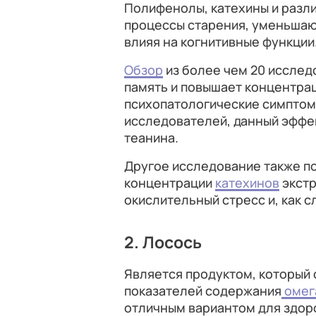
Полифенолы, катехины и разл
процессы старения, уменьшаю
влияя на когнитивные функции
Обзор
из более чем 20 исслед
память и повышает концентрац
психопатологические симптом
исследователей, данный эффек
теанина.
Другое исследование также по
концентрации
катехинов
экстр
окислительный стресс и, как 
2. Лосось
Является продуктом, который 
показателей содержания
омег
отличным вариантом для здор