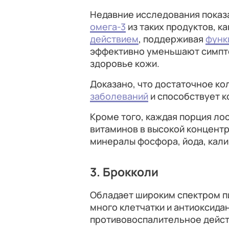
Недавние исследования показ
омега-3
из таких продуктов, к
действием
, поддерживая
функ
эффективно уменьшают симпто
здоровье кожи.
Доказано, что достаточное ко
заболеваний
и способствует к
Кроме того, каждая порция ло
витаминов в высокой концентрац
минералы фосфора, йода, калия
3. Брокколи
Обладает широким спектром п
много клетчатки и антиоксида
противовоспалительное дейст