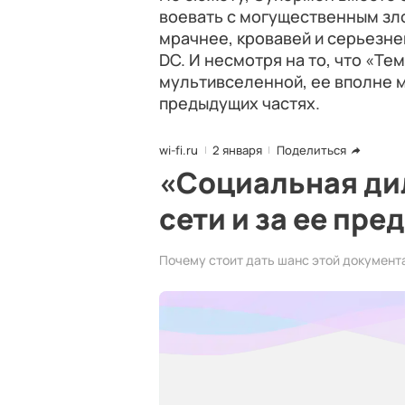
воевать с могущественным зл
мрачнее, кровавей и серьезн
DC. И несмотря на то, что «Те
мультивселенной, ее вполне м
предыдущих частях.
wi-fi.ru
2 января
Поделиться
«Социальная дил
сети и за ее пре
Почему стоит дать шанс этой документ