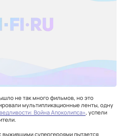
ышло не так много фильмов, но это
ировали мультипликационные ленты, одну
ведливости: Война Апоколипса»
, успели
ители.
с выжившими супергероями пытается