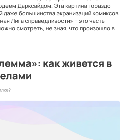
одеем Дарксайдом. Эта картина гораздо
ей даже большинства экранизаций комиксов
мная Лига справедливости» – это часть
ожно смотреть, не зная, что произошло в
емма»: как живется в
делами
алке?