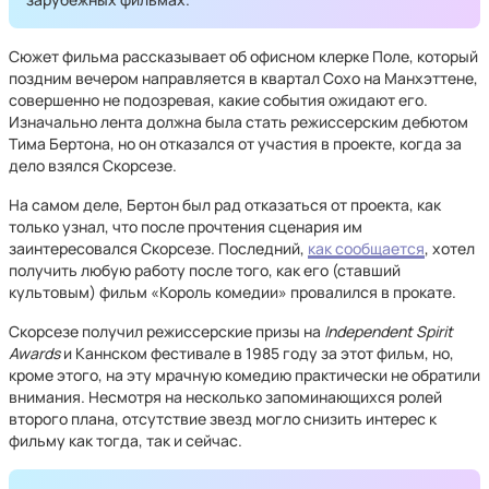
Сюжет фильма рассказывает об офисном клерке Поле, который
поздним вечером направляется в квартал Сохо на Манхэттене,
совершенно не подозревая, какие события ожидают его.
Изначально лента должна была стать режиссерским дебютом
Тима Бертона, но он отказался от участия в проекте, когда за
дело взялся Скорсезе.
На самом деле, Бертон был рад отказаться от проекта, как
только узнал, что после прочтения сценария им
заинтересовался Скорсезе. Последний,
как сообщается
, хотел
получить любую работу после того, как его (ставший
культовым) фильм «Король комедии» провалился в прокате.
Скорсезе получил режиссерские призы на
Independent Spirit
Awards
и Каннском фестивале в 1985 году за этот фильм, но,
кроме этого, на эту мрачную комедию практически не обратили
внимания. Несмотря на несколько запоминающихся ролей
второго плана, отсутствие звезд могло снизить интерес к
фильму как тогда, так и сейчас.