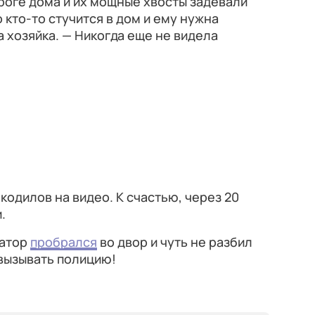
роге дома и их мощные хвосты задевали
о кто-то стучится в дом и ему нужна
хозяйка. — Никогда еще не видела
кодилов на видео. К счастью, через 20
.
гатор
пробрался
во двор и чуть не разбил
вызывать полицию!