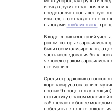
Международная группа исслед
и ряда других стран выяснила
представляет повышенную опа
или тех, кто страдает от онко
выводами
опубликована
в рец
В ходе своих изысканий учены
раком, которые заразились ко
были госпитализированы, а це
часть исследования была пос
человек с раком заразились к
скончались.
Среди страдающих от онколог
коронавируса оказались мужчи
против 9 процентов у женщин
статистику с раком молочной
заболевают в более молодом 
победить не только онкологич