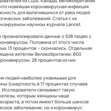
ователей из США, Канады, Великобритании
, что новейшая коронавирусная инфекция
сность для вылечившихся от рака людей
логических заболеваний. Статья с их
ензируемом научном журнале Lancet.
е проанализировали данные о 928 людях с
ронавирусом. Половина от этого числа
лых 13 процентов – скончались. Отдельная
вящена жителям Великобритании: 800
оронавирусом, 28 процентов из них
ии людей наиболее уязвимыми для
ны (смертность в 17 процентах случаев
). Исследователи связывают такую
 железы, которым женщины чаще
возраста, а потом имеют больше шансов
еское заболевание, но и коронавирус.