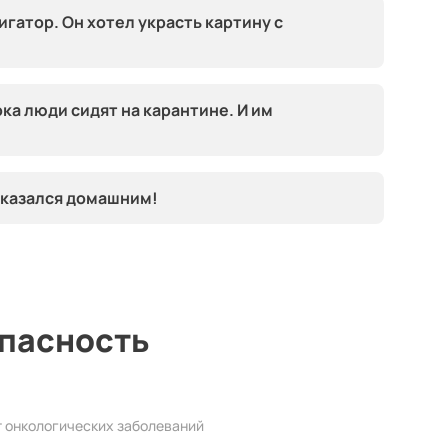
игатор. Он хотел украсть картину с
ка люди сидят на карантине. И им
оказался домашним!
опасность
от онкологических заболеваний