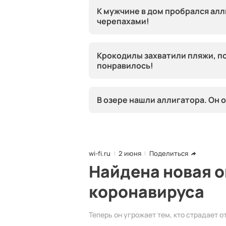
К мужчине в дом пробрался алл
черепахами!
Крокодилы захватили пляжи, по
понравилось!
В озере нашли аллигатора. Он 
wi-fi.ru
2 июня
Поделиться
Найдена новая 
коронавируса
Теперь он угрожает тем, кто страдает 