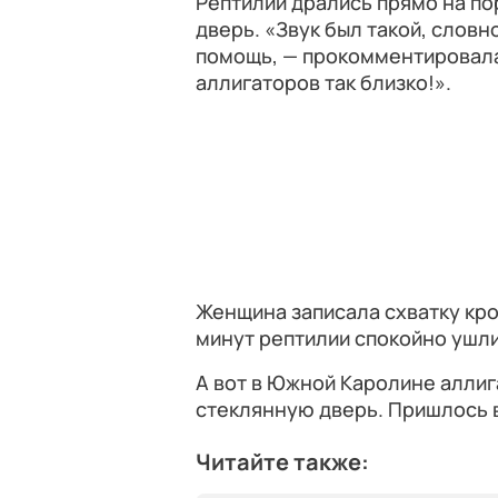
Рептилии дрались прямо на по
дверь. «Звук был такой, словн
помощь, — прокомментировала 
аллигаторов так близко!».
Женщина записала схватку кро
минут рептилии спокойно ушли
А вот в Южной Каролине алли
стеклянную дверь. Пришлось 
Читайте также: