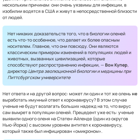
нескольким причинам: они очень уязвимы для инфекции, в
изобилии водятся в США и живут в непосредственной близости
от людей.
Нет никаких доказательств того, что в биологии оленей
есть что-то особенное, что делает их более опасным
носителем. Главное, что они повсюду. Они являются
классическим примером изменений в популяциях людей и
животных, вызванных цивилизацией, которые
способствуют распространению инфекции, —
Вон Купер
,
директор
Центра эволюционной биологии и медицины при
Питтсбургском университете
Нет ответа и на другой вопрос: может ли один и тот же олень
не
выработать имунный ответ к коронавирусу? В этом случае
ученые не будут возлагать больших надежд на то, что вирус
сам вымрет в популяции оленей. Прецедент уже есть: ученые
выявили одного оленя на Статен-Айленде (один из округов
Нью-Йорка) с высоким уровнем антител к коронавирусу,
который также был инфицирован «омикроном».