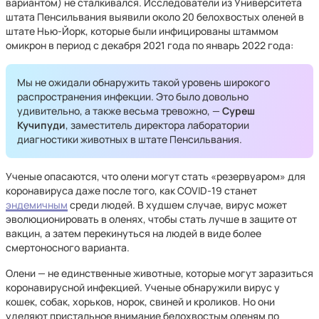
вариантом) не сталкивался. Исследователи из Университета
штата Пенсильвания выявили около 20 белохвостых оленей в
штате Нью-Йорк, которые были инфицированы штаммом
омикрон в период с декабря 2021 года по январь 2022 года:
Мы не ожидали обнаружить такой уровень широкого
распространения инфекции. Это было довольно
удивительно, а также весьма тревожно, —
Суреш
Кучипуди
, заместитель директора лаборатории
диагностики животных в штате Пенсильвания.
Ученые опасаются, что олени могут стать «резервуаром» для
коронавируса даже после того, как COVID-19 станет
эндемичным
среди людей. В худшем случае, вирус может
эволюционировать в оленях, чтобы стать лучше в защите от
вакцин, а затем перекинуться на людей в виде более
смертоносного варианта.
Олени — не единственные животные, которые могут заразиться
коронавирусной инфекцией. Ученые обнаружили вирус у
кошек, собак, хорьков, норок, свиней и кроликов. Но они
уделяют пристальное внимание белохвостым оленям по