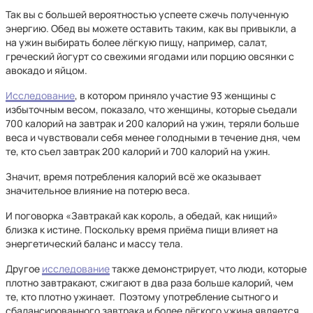
Так вы с большей вероятностью успеете сжечь полученную
энергию. Обед вы можете оставить таким, как вы привыкли, а
на ужин выбирать более лёгкую пищу, например, салат,
греческий йогурт со свежими ягодами или порцию овсянки с
авокадо и яйцом.
Исследование
, в котором приняло участие 93 женщины с
избыточным весом, показало, что женщины, которые съедали
700 калорий на завтрак и 200 калорий на ужин, теряли больше
веса и чувствовали себя менее голодными в течение дня, чем
те, кто съел завтрак 200 калорий и 700 калорий на ужин.
Значит, время потребления калорий всё же оказывает
значительное влияние на потерю веса.
И поговорка «Завтракай как король, а обедай, как нищий»
близка к истине. Поскольку время приёма пищи влияет на
энергетический баланс и массу тела.
Другое
исследование
также демонстрирует, что люди, которые
плотно завтракают, сжигают в два раза больше калорий, чем
те, кто плотно ужинает. Поэтому употребление сытного и
сбалансированного завтрака и более лёгкого ужина является