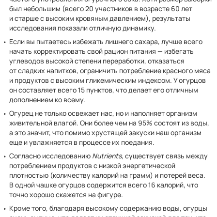
был небольшим (всего 20 участников в возрасте 60 лет
и старше с высоким кровяным давлением), результаты
исследования показали отличную динамику.
Если вы пытаетесь избежать лишнего сахара, лучше всего
начать корректировать свой рацион питания — избегать
углеводов высокой степени переработки, отказаться
от сладких напитков, ограничить потребление красного мяса
и продуктов с высоким гликемическим индексом. У огурцов
он составляет всего 15 пунктов, что делает его отличным
дополнением ко всему.
Огурец не только освежает нас, но и наполняет организм
живительной влагой. Они более чем на 95% состоят из воды,
а это значит, что помимо хрустящей закуски наш организм
еще и увлажняется в процессе их поедания.
Согласно исследованию
Nutrients
, существует связь между
потреблением продуктов с низкой энергетической
плотностью (количеству калорий на грамм) и потерей веса.
В одной чашке огурцов содержится всего 16 калорий, что
точно хорошо скажется на фигуре.
Кроме того, благодаря высокому содержанию воды, огурцы