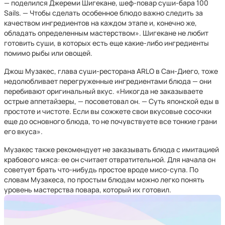
— поделился Джереми Шигекане, шеф-повар суши-бара 100
Sails. — Чтобы сделать особенное блюдо важно следить за
качеством ингредиентов на каждом этапе и, конечно же,
обладать определенным мастерством». Шигекане не любит
готовить суши, в которых есть еще какие-либо ингредиенты
помимо рыбы или овощей.
Джош Музакес, глава суши-ресторана ARLO в Сан-Диего, тоже
недолюбливает перегруженные ингредиентами блюда — они
перебивают оригинальный вкус. «Никогда не заказываете
острые аппетайзеры, — посоветовал он. — Суть японской еды в
простоте и чистоте. Если вы сожжете свои вкусовые сосочки
еще до основного блюда, то не почувствуете все тонкие грани
его вкуса».
Музакес также рекомендует не заказывать блюда с имитацией
крабового мяса: ее он считает отвратительной. Для начала он
советует брать что-нибудь простое вроде мисо-супа. По
словам Музакеса, по простым блюдам можно легко понять
уровень мастерства повара, который их готовил.