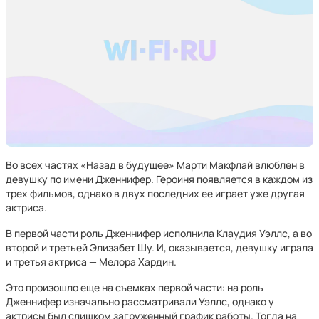
Во всех частях «Назад в будущее» Марти Макфлай влюблен в
девушку по имени Дженнифер. Героиня появляется в каждом из
трех фильмов, однако в двух последних ее играет уже другая
актриса.
В первой части роль Дженнифер исполнила Клаудия Уэллс, а во
второй и третьей Элизабет Шу. И, оказывается, девушку играла
и третья актриса — Мелора Хардин.
Это произошло еще на съемках первой части: на роль
Дженнифер изначально рассматривали Уэллс, однако у
актрисы был слишком загруженный график работы. Тогда на