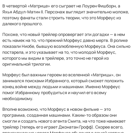
В четвертой «Матрице» его сыграет не Лоурен Фишборн, а
Яхья Абдул-Матин II. Персонаж выглядит значительно моложе,
поэтому фанаты стали строить теории, что это Морфеус из
далекого прошлого.
Похоже, что новый трейлер опровергает эти догадки — в нем
есть намек на то, что прежний Морфеус давно мертв. В ролике
показали Ниобе, бывшую возлюбленную Морфеуса. Она сильно
постарела, и это указывает на то, что молодой Морфеус,
которого мы видим в трейлере, это точно не герой из
оригинальной трилогии.
Морфеус был важным героем во вселенной «Матрицы», он
занимался поисками Избранного, который сможет положить
конец войне между людьми и машинами. Именно Морфеус
помог Избранному пробудиться и научил его всему
необходимому.
Вполне возможно, что Морфеус в новом фильме — это
программа, созданная машинами. Каким-то образом они
смогли и создать нового агента Смита, на что тоже намекает
трейлер (теперь его играет Джонатан Грофф). Скорее всего,
происхождение нового Морфеуса объяснят в самой картине,