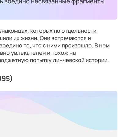
ть воедино несвязанные фрагменты
знакомцах, которых по отдельности
шили их жизни. Они встречаются и
оедино то, что с ними произошло. В нем
авно увлекателен и похож на
юджетную попытку линчевской истории.
995)