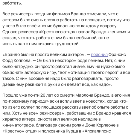
работать.
Все режиссеры поздних фильмов Брандо отмечали, что с
актером было очень сложно работать на площадке, потому что
у него было своё мнение буквально по каждому вопросу.
Однако режиссер «Крестного отца» назвал Брандо «гением» и
сказал, что хоть работа с ним была необычной, он не
испытывал с ним никаких трудностей.
«Брандо был не просто великим актером, —
пояснил
Фрэнсис
Форд Коппола. — Он был в некотором роде гением. Нет, с ним
было нетрудно, он просто работал иначе. Ему не нужно было
объяснять актерскую игру, “вот мотивация твоего героя” и все
такое. С ним вообще не надо было разговаривать, просто
даешь ему реквизит в руки и он делает все, как надо».
Прошло уже почти 20 лет со смерти Марлона Брандо, а его имя
по-прежнему периодически всплывает в новостях, когда кто-
то из его коллег по площадке рассказывает об опыте работы с
ним. Хоть не всем режиссерам, работавшим с Брандо нравился
характер актера, он оставил великое наследие в
кинематографе, благодаря своим ролям Дона Корлеоне в
«Крестном отце» и полковника Курца в «Апокалипсис