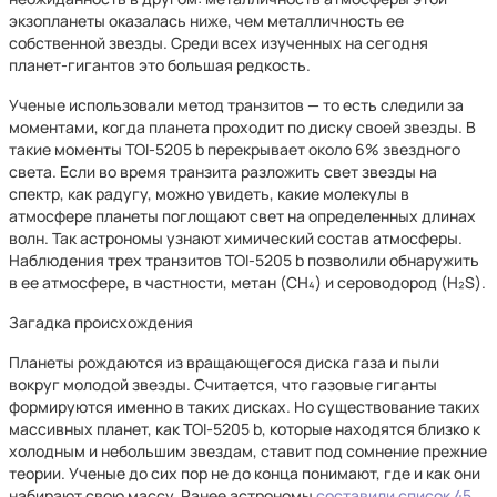
экзопланеты оказалась ниже, чем металличность ее
собственной звезды. Среди всех изученных на сегодня
планет-гигантов это большая редкость.
Ученые использовали метод транзитов — то есть следили за
моментами, когда планета проходит по диску своей звезды. В
такие моменты TOI-5205 b перекрывает около 6% звездного
света. Если во время транзита разложить свет звезды на
спектр, как радугу, можно увидеть, какие молекулы в
атмосфере планеты поглощают свет на определенных длинах
волн. Так астрономы узнают химический состав атмосферы.
Наблюдения трех транзитов TOI-5205 b позволили обнаружить
в ее атмосфере, в частности, метан (CH₄) и сероводород (H₂S).
Загадка происхождения
Планеты рождаются из вращающегося диска газа и пыли
вокруг молодой звезды. Считается, что газовые гиганты
формируются именно в таких дисках. Но существование таких
массивных планет, как TOI-5205 b, которые находятся близко к
холодным и небольшим звездам, ставит под сомнение прежние
теории. Ученые до сих пор не до конца понимают, где и как они
набирают свою массу. Ранее астрономы
составили список 45