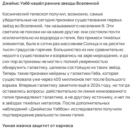
Джеймс Уэбб нашёл ранние звезды Вселенной
Космический телескоп получил, возможно, самые
убедительные на сегодня признаки существования первых
звёзд во Вселенной, так называемого населения III. Эти
светила не похожи ни на какие другие: они состояли почти
исключительно из водорода и гелия, без примеси тяжёлых
элементов, были в сотни раз массивнее Солнца и на десятки
тысяч градусов горячее. Большинство из них сравнительно
недолго существовали и взорвались на заре мироздания, и до
сих пор астрономы не могли с полной уверенностью
обнаружить галактику, целиком состоящую из таких звёзд.
Теперь такие признаки найдены у галактики Геба, которая
существовала уже через 400 миллионов лет после Большого
взрыва. Впервые галактику заметили ещё в 2024 году, но тогда
оставались вопросы: действительно ли линия ионизованного
гелия принадлежит галактике, а не другому источнику, и нет ли
в звёздах тяжёлых металлов. После дополнительных
наблюдений «Джеймсом Уэббом» исследователи получили
подтверждение реальности линии гелия.
Умная жвачка защитит от кариеса