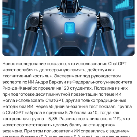
Новое исследование показало, что использование ChatGPT
может ослаблять долгосрочную память, действуя как
«когнитивный костыль». Эксперимент под руководством
эксперта по ИИ Андре Баркауи из Федерального университета
Рио-де-Жанейро провели на 120 студентах. Половина из них
при подготовке десятиминутной презентации по теме ИИ
могла использовать ChatGPT, другая только традиционные
методы без ИИ. Через 45 дней внезапный тест показал: группа
с ChatGPT набрала в среднем 5,75 балла из 10, тогда как
контрольная группа – 6,85. Разница составила около 11%, что
может соответствовать целому баллу на стандартном
экзамене. При этом пользователи ИИ справились с заданием
заметно быстрее (3,2 часа против 5,8 часа), но их результаты