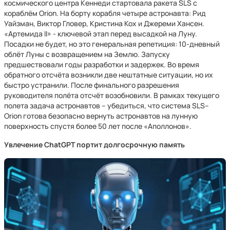
космического центра Кеннеди стартовала ракета SLS с
кораблём Orion. На борту корабля четыре астронавта: Рид
Уайзман, Виктор Гловер, Кристина Кох и Джереми Хансен.
«Артемида II» - ключевой этап перед высадкой на Луну.
Посадки не будет, но это генеральная репетиция: 10-дневный
облёт Луны с возвращением на Землю. Запуску
предшествовали годы разработки и задержек. Во время
обратного отсчёта возникли две нештатные ситуации, но их
быстро устранили. После финального разрешения
руководителя полёта отсчёт возобновили. В рамках текущего
полета задача астронавтов – убедиться, что система SLS–
Orion готова безопасно вернуть астронавтов на лунную
поверхность спустя более 50 лет после «Аполлонов».
Увлечение ChatGPT портит долгосрочную память