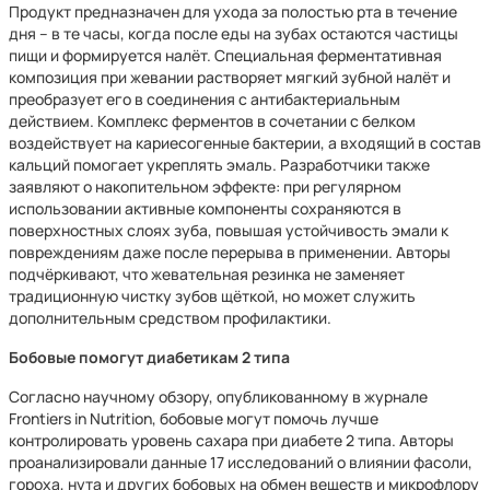
Продукт предназначен для ухода за полостью рта в течение
дня – в те часы, когда после еды на зубах остаются частицы
пищи и формируется налёт. Специальная ферментативная
композиция при жевании растворяет мягкий зубной налёт и
преобразует его в соединения с антибактериальным
действием. Комплекс ферментов в сочетании с белком
воздействует на кариесогенные бактерии, а входящий в состав
кальций помогает укреплять эмаль. Разработчики также
заявляют о накопительном эффекте: при регулярном
использовании активные компоненты сохраняются в
поверхностных слоях зуба, повышая устойчивость эмали к
повреждениям даже после перерыва в применении. Авторы
подчёркивают, что жевательная резинка не заменяет
традиционную чистку зубов щёткой, но может служить
дополнительным средством профилактики.
Бобовые помогут диабетикам 2 типа
Согласно научному обзору, опубликованному в журнале
Frontiers in Nutrition, бобовые могут помочь лучше
контролировать уровень сахара при диабете 2 типа. Авторы
проанализировали данные 17 исследований о влиянии фасоли,
гороха, нута и других бобовых на обмен веществ и микрофлору