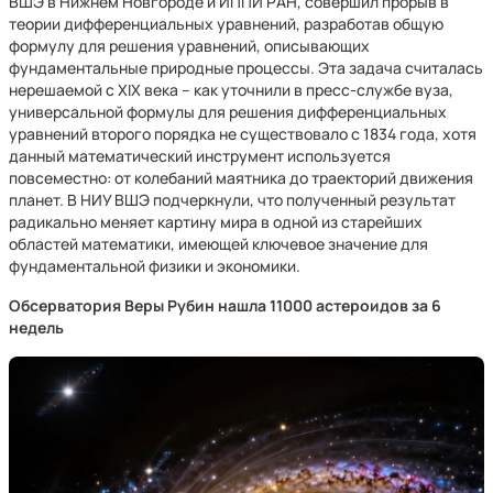
ВШЭ в Нижнем Новгороде и ИППИ РАН, совершил прорыв в
теории дифференциальных уравнений, разработав общую
формулу для решения уравнений, описывающих
фундаментальные природные процессы. Эта задача считалась
нерешаемой с XIX века – как уточнили в пресс-службе вуза,
универсальной формулы для решения дифференциальных
уравнений второго порядка не существовало с 1834 года, хотя
данный математический инструмент используется
повсеместно: от колебаний маятника до траекторий движения
планет. В НИУ ВШЭ подчеркнули, что полученный результат
радикально меняет картину мира в одной из старейших
областей математики, имеющей ключевое значение для
фундаментальной физики и экономики.
Обсерватория Веры Рубин нашла 11000 астероидов за 6
недель