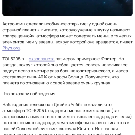
Астрономы сделали необычное открытие: у одной очень
странной планеты-гиганта, которую ученые в шутку называют
«запрещенной», атмосфера может содержать меньше тяжелых
элементов, чем у звезды, вокруг которой она вращается, пишет
Phys.org
.
TOI-5205 b —
экзопланета
размером примерно с Юпитер. Но
звезда, вокруг которой она обращается, совсем невелика: ее
радиус всего в четыре раза больше юпитерианского, а масса
составляет лишь 40% от массы Солнца. Получается, что
планета по отношению к своей звезде очень крупная.
Что показали наблюдения
Наблюдения телескопа «Джеймс Уэбб» показали, что
атмосфера TOI-5205 b содержит меньше «металлов» (так
астрономы называют все элементы тяжелее водорода и гелия)
по отношению к водороду, чем атмосферы газовых гигантов в
нашей Солнечной системе, включая Юпитер. Но главная
неожиданность в другом: металличность атмосферы этой