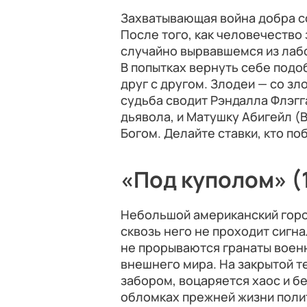
Захватывающая война добра со
После того, как человечество
случайно вырвавшемся из лаб
В попытках вернуть себе под
друг с другом. Злодеи — со зл
судьба сводит Рэндалла Флэгг
дьявола, и Матушку Абигейл (
Богом. Делайте ставки, кто по
«Под куполом» (
Небольшой американский горо
сквозь него не проходит сигн
не прорываются гранаты воен
внешнего мира. На закрытой 
забором, воцаряется хаос и б
обломках прежней жизни поли