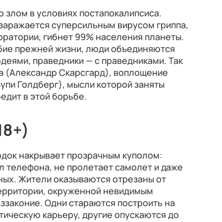
 злом в условиях постапокалипсиса.
 заражается суперсильным вирусом гриппа,
оратории, гибнет 99% населения планеты.
обие прежней жизни, люди объединяются
одеями, праведники — с праведниками. Так
а (Александр Скарсгард), воплощение
Вупи Голдберг), мысли которой заняты
бедит в этой борьбе.
18+)
док накрывает прозрачным куполом:
ал телефона, не пролетает самолет и даже
ных. Жители оказываются отрезаны от
территории, окруженной невидимым
еззаконие. Одни стараются построить на
тическую карьеру, другие опускаются до