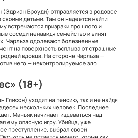
н (Эдриан Броуди) отправляется в родовое
 своими детьми. Там он надеется найти
ему встречаются призраки прошлого и
ые соседи ненавидя семейство и винят
ях, Чарльза одолевают болезненные
омент на поверхность всплывают страшные
родней вдовца. На стороне Чарльза —
против него — неконтролируемое зло.
с» (18+)
 Глисон) уходит на пенсию, так и не найдя
седесе» нескольких человек. Последнее
кает. Маньяк начинает издеваться над
я ему опасную игру. Убийца, уже
е преступление, выбрал своей
кс-копу не остается ничего, кроме как