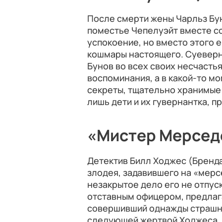
После смерти жены Чарльз Бу
поместье Чепелуэйт вместе со
успокоение, но вместо этого 
кошмары настоящего. Суеверн
Бунов во всех своих несчасть
воспоминания, а в какой-то м
секреты, тщательно хранимые 
лишь дети и их гувернантка, 
«Мистер Мерседе
Детектив Билл Ходжес (Брендан
злодея, задавившего на «мер
незакрытое дело его не отпус
отставным офицером, предлага
совершивший однажды страшно
следующей жертвой Ходжеса. Э