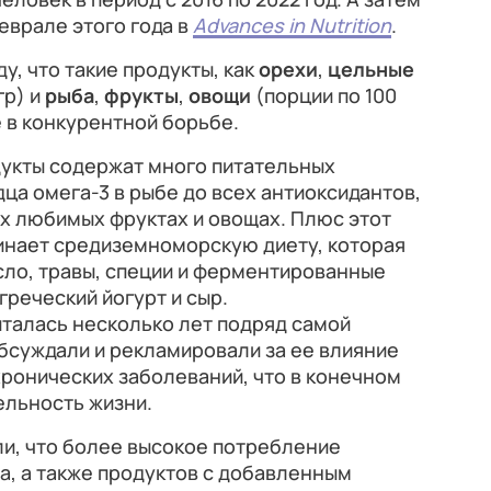
еврале этого года в
Advances in Nutrition
.
у, что такие продукты, как
орехи
,
цельные
гр) и
рыба
,
фрукты
,
овощи
(порции по 100
е в конкурентной борьбе.
дукты содержат много питательных
ца омега-3 в рыбе до всех антиоксидантов,
х любимых фруктах и ​​овощах. Плюс этот
инает средиземноморскую диету, которая
сло, травы, специи и ферментированные
греческий йогурт и сыр.
талась несколько лет подряд самой
обсуждали и рекламировали за ее влияние
ронических заболеваний, что в конечном
ельность жизни.
ли, что более высокое потребление
а, а также продуктов с добавленным