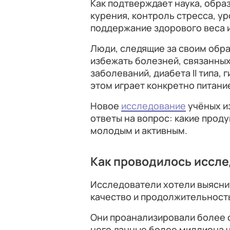
Как подтверждает наука, обра
курения, контроль стресса, у
поддержание здорового веса и
Люди, следящие за своим обр
избежать болезней, связанны
заболеваний, диабета II типа, 
этом играет конкретно питани
Новое
исследование
учёных и
ответы на вопрос: какие прод
молодым и активным.
Как проводилось иссл
Исследователи хотели выяснит
качество и продолжительность
Они проанализировали более с
него данные более миллиона че