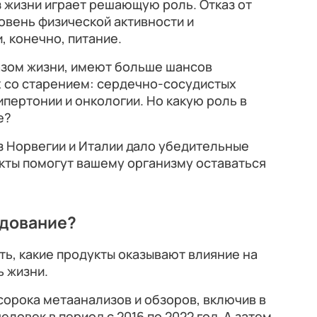
з жизни играет решающую роль. Отказ от
ровень физической активности и
, конечно, питание.
азом жизни, имеют больше шансов
х со старением: сердечно-сосудистых
гипертонии и онкологии. Но какую роль в
е?
з Норвегии и Италии дало убедительные
укты помогут вашему организму оставаться
едование?
ь, какие продукты оказывают влияние на
 жизни.
орока метаанализов и обзоров, включив в
ловек в период с 2016 по 2022 год. А затем