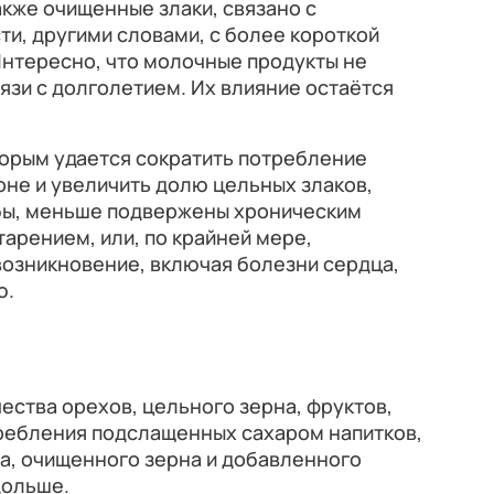
акже очищенные злаки, связано с
и, другими словами, с более короткой
нтересно, что молочные продукты не
зи с долголетием. Их влияние остаётся
торым удается сократить потребление
ионе и увеличить долю цельных злаков,
ыбы, меньше подвержены хроническим
тарением, или, по крайней мере,
возникновение, включая болезни сердца,
ю.
ства орехов, цельного зерна, фруктов,
требления подслащенных сахаром напитков,
а, очищенного зерна и добавленного
дольше.