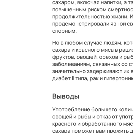
сахаром, включая напитки, а т
повышенным риском смертност
продолжительностью жизни. И
продемонстрировали явной свя
спорным.
Но в любом случае людям, ко
сахара и красного мяса в рац
фруктов, овощей, орехов и р
заболеваниям, связанных со с
значительно задерживают их 
диабет II типа, рак и гипертони
Выводы
Употребление большего количе
овощей и рыбы и отказ от упо
красного и обработанного мяс
сахара поможет вам прожить 