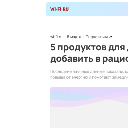
wi-fi.ru
5 марта
Поделиться
5 продуктов для
добавить в раци
Последние научные данные показали, к
повышают энергию и помогают замедли