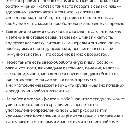
можете принимать добавки с омега-3. Причина, по которой
об этих жирных кислотах так часто говорят в связи с нашим
здоровьем, заключается в том, что, как показали
исследования, они обладают противовоспалительными
свойствами, что может способствовать здоровому старению.
Ешьте много свежих фруктов и овощей:
ягоды, апельсины
и зеленые листовые овощи, такие как шпинат и капуста,
содержат клетчатку, витамины, минералы и антиоксиданты,
необходимые для поддержания здоровья и силы нашей
иммунной системы, что особенно важно с возрастом.
Перестаньте есть сверхобработанную пищу:
сосиски,
бекон, хот-доги, шоколадные батончики, печенье, напитки
с сахаром, чипсы, мороженое и другие продукты быстрого
приготовления — не самые полезные продукты,
а их употребление может нарушить хрупкий баланс полезных
и вредных микробов в кишечнике.
Не пейте алкоголь (часто):
любой напиток с градусом может
усилить воспаление в организме, а чрезмерное
употребление определенно повышает риск развития
хронического воспаления. А ещё оно связано с воспалением
кишечника и негативными изменениями в его микробиоме.