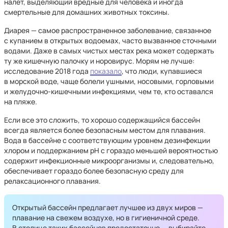
налет, выделяющий вредные для человека и иногда
смертельные для домашних животных токсины.
Диарея — самое распространенное заболевание, связанное
с купанием в открытых водоемах, часто вызванное сточными
водами. Даже в самых чистых местах река может содержать
ту же кишечную палочку и норовирус. Морям не лучше:
исследование 2018 года
показало
, что люди, купавшиеся
в морской воде, чаще болели ушными, носовыми, горловыми
и желудочно-кишечными инфекциями, чем те, кто оставался
на пляже.
Если все это сложить, то хорошо содержащийся бассейн
всегда является более безопасным местом для плавания.
Вода в бассейне с соответствующим уровнем дезинфекции
хлором и поддержанием pH с гораздо меньшей вероятностью
содержит инфекционные микроорганизмы и, следовательно,
обеспечивает гораздо более безопасную среду для
релаксационного плавания.
Открытый бассейн предлагает лучшее из двух миров —
плавание на свежем воздухе, но в гигиеничной среде.
В столице таких бассейнов предостаточно — выбирайте