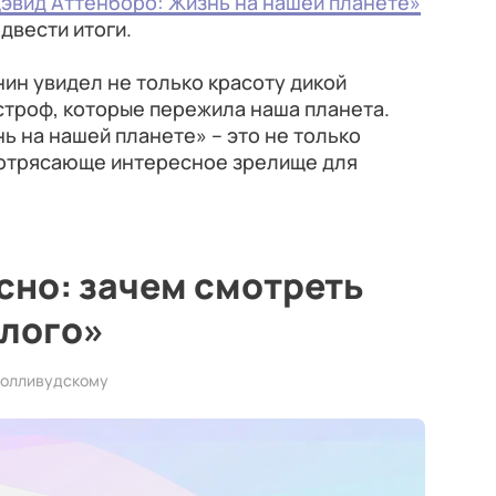
эвид Аттенборо: Жизнь на нашей планете»
двести итоги.
нин увидел не только красоту дикой
строф, которые пережила наша планета.
ь на нашей планете» – это не только
 потрясающе интересное зрелище для
сно: зачем смотреть
шлого»
 голливудскому