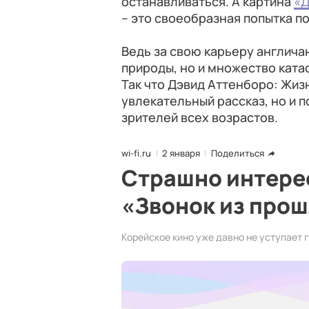
останавливаться. А картина
«Д
– это своеобразная попытка по
Ведь за свою карьеру англича
природы, но и множество ката
Так что Дэвид Аттенборо: Жизн
увлекательный рассказ, но и
зрителей всех возрастов.
wi-fi.ru
2 января
Поделиться
Страшно интере
«Звонок из про
Корейское кино уже давно не уступает