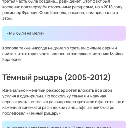
третья часть была создана... ради денег. Этот факт был
косвенно подтверждён сторонними ресурсами, но в 2018 году
режиссер Фрэнсис Форд Коппола, наконец, сам признался в
этом:
«Мы были на мели»
Коппола также никогда не думал о третьем фильме серии и
считал, что вторая часть идеально завершает историю Майкла
Корлеоне.
Тёмный рыцарь (2005-2012)
Изначально именитый режиссер хотел вложить все свои
усилия в один фильм. Но поскольку темная и мрачная
перезагрузка не только разочаровала критиков и фанатов, но и
изменила кинематографический ландшафт, за ней быстро
последовал «Темный рыцарь»:
И как раз он сработал на отлично. Получилась одна из