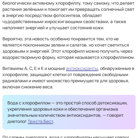
биологически активному хлорофиллу, тому самому, что делает
растения зелёными и помогает им превращать солнечный свет
в энергию посредством фотосинтеза, обладает
чудодейственными жиросжигающими свойствами, а также
наполняет энергией и улучшает состояние кожи.
Вероятно, эта новость особенно понравится тем, кто не
является поклонником зелени и салатов, но хочет светиться
здоровьем и энергией. Этот хлорофилл можно получить через
водорастворимую форму, которая называется хлорофиллином.
Витамины А, С, Е и К и мощные
антиоксиданты
, обнаруженные в
хлорофилле, защищают клетки от повреждения свободными
радикалами и имеют множество преимуществ для здоровья,
включая снижение веса.
Вода с хлорофиллом — это простой способ детоксикации,
укрепления здоровья кожи и обеспечения организма
значительным количеством антиоксидантов, — говорит
диетолог
Триста Бест
.
По словам диетолога, вода с хлорофиллом насыщает клетки