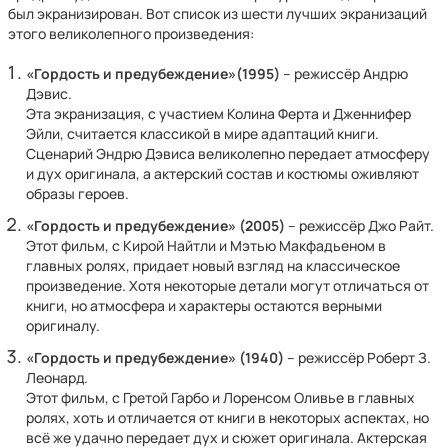
был экранизирован. Вот список из шести лучших экранизаций
этого великолепного произведения:
«Гордость и предубеждение»(1995)
– режиссёр Андрю
Дэвис.
Эта экранизация, с участием Колина Ферта и Дженнифер
Эйли, считается классикой в мире адаптаций книги.
Сценарий Эндрю Дэвиса великолепно передает атмосферу
и дух оригинала, а актерский состав и костюмы оживляют
образы героев.
«Гордость и предубеждение» (2005)
– режиссёр Джо Райт.
Этот фильм, с Кирой Найтли и Мэтью Макфадьеном в
главных ролях, придает новый взгляд на классическое
произведение. Хотя некоторые детали могут отличаться от
книги, но атмосфера и характеры остаются верными
оригиналу.
«Гордость и предубеждение» (1940)
– режиссёр Роберт З.
Леонард.
Этот фильм, с Гретой Гарбо и Лоренсом Оливье в главных
ролях, хоть и отличается от книги в некоторых аспектах, но
всё же удачно передает дух и сюжет оригинала. Актерская