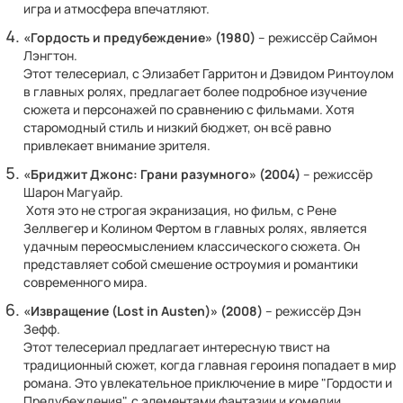
игра и атмосфера впечатляют.
«Гордость и предубеждение» (1980)
– режиссёр Саймон
Лэнгтон.
Этот телесериал, с Элизабет Гарритон и Дэвидом Ринтоулом
в главных ролях, предлагает более подробное изучение
сюжета и персонажей по сравнению с фильмами. Хотя
старомодный стиль и низкий бюджет, он всё равно
привлекает внимание зрителя.
«Бриджит Джонс: Грани разумного» (2004)
– режиссёр
Шарон Магуайр.
Хотя это не строгая экранизация, но фильм, с Рене
Зеллвегер и Колином Фертом в главных ролях, является
удачным переосмыслением классического сюжета. Он
представляет собой смешение остроумия и романтики
современного мира.
«Извращение (Lost in Austen)» (2008)
– режиссёр Дэн
Зефф.
Этот телесериал предлагает интересную твист на
традиционный сюжет, когда главная героиня попадает в мир
романа. Это увлекательное приключение в мире "Гордости и
Предубеждения", с элементами фантазии и комедии.