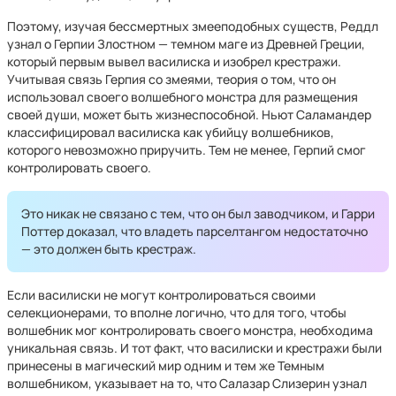
Поэтому, изучая бессмертных змееподобных существ, Реддл
узнал о Герпии Злостном — темном маге из Древней Греции,
который первым вывел василиска и изобрел крестражи.
Учитывая связь Герпия со змеями, теория о том, что он
использовал своего волшебного монстра для размещения
своей души, может быть жизнеспособной. Ньют Саламандер
классифицировал василиска как убийцу волшебников,
которого невозможно приручить. Тем не менее, Герпий смог
контролировать своего.
Это никак не связано с тем, что он был заводчиком, и Гарри
Поттер доказал, что владеть парселтангом недостаточно
— это должен быть крестраж.
Если василиски не могут контролироваться своими
селекционерами, то вполне логично, что для того, чтобы
волшебник мог контролировать своего монстра, необходима
уникальная связь. И тот факт, что василиски и крестражи были
принесены в магический мир одним и тем же Темным
волшебником, указывает на то, что Салазар Слизерин узнал