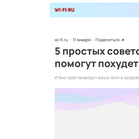
wi-fi.ru
11 января
Поделиться
5 простых совет
помогут похудет
И быстрее приведут ваше тело в здоро