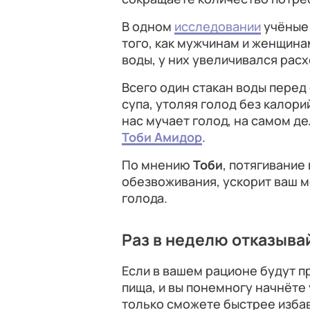
В одном
исследовании
учёные 
того, как мужчинам и женщина
воды, у них увеличивался расх
Всего один стакан воды перед 
супа, утоляя голод без калорий
нас мучает голод, на самом д
Тоби Амидор
.
По мнению
Тоби
, потягивание
обезвоживания, ускорит ваш м
голода.
Раз в неделю отказыва
Если в вашем рационе будут п
пища, и вы понемногу начнёте
только сможете быстрее избави