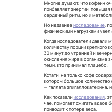
Многие думают, что кофеин оч
прибавляет энергии, повышая 
сердечный ритм, но и метабол
Но недавнее
исследование
, п
физическими нагрузками увел
Когда исследователи давали м
количеству порции крепкого к
30 минут до утренней и вечерн
окисления жира в организме з
теми, кто принимал плацебо.
Кстати, не только кофе содерж
котором большое количество 
— галлата эпигаллокатехина, 
Как показали
исследования
, э
чае, помогает сжигать вдвое б
приводит к потере веса.