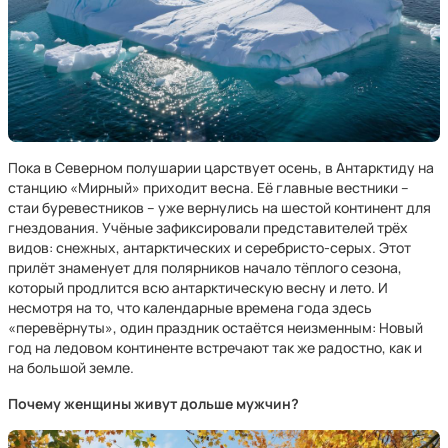
Пока в Северном полушарии царствует осень, в Антарктиду на
станцию «Мирный» приходит весна. Её главные вестники –
стаи буревестников – уже вернулись на шестой континент для
гнездования. Учёные зафиксировали представителей трёх
видов: снежных, антарктических и серебристо-серых. Этот
прилёт знаменует для полярников начало тёплого сезона,
который продлится всю антарктическую весну и лето. И
несмотря на то, что календарные времена года здесь
«перевёрнуты», один праздник остаётся неизменным: Новый
год на ледовом континенте встречают так же радостно, как и
на большой земле.
Почему женщины живут дольше мужчин?