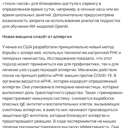
«тихих часов» для блокировки доступа к сервису в
определенное время суток, например, в ночные часы или во
время школьных занятий. Дополнительно предусмотрена
возможность запрета на использование диалогов подростка
для обучения ИИ-моделей OpenAI.
Новая вакцина спасёт от аллергии
Ученые из США разработали принципиально новый метод
борьбы с аллергией, используя технологию матричной РНК и
липидных наночастиц. Исследование показало, что этот
подход может применяться как для профилактики, так и для
лечения уже существующей аллергии. Механизм действия
похож на принцип работы мРНК-вакцин против COVID-19. В
организм вводится мРНК, которая кодирует определенный
аллерген. Она упакована в липидные наночастицы, которые
выполняют роль транспортного средства. Такая «тренировка»
перестраивает иммунную систему: снижается выработка
опасных IgE-антител и воспалительных клеток, вызывающих
симптомы аллергии, а вместо них начинают производиться
защитные IgG-антитела, которые блокируют аллерген и
предотвращают реакцию. В ходе экспериментов на мышах
терапия продемонстрировала высокую эффективность. Она