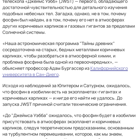
телескопа «Джеймс Уэбб» (JWST) — первого, обладающего
достаточной чувствительностью для детального изучения
подобных небесных тел. Загадка, однако, не в том, почему
фосфин был найден, а в том, почему его нет в атмосферах
других коричневых карликов и газовых гигантов за пределами
Солнечной системы.
«Наша астрономическая программа "Тайны древних"
сосредоточена на старых, бедных металлами коричневых
карликах, чтобы разобраться в атмосферной химии, и
проблема фосфина была одной из первоочередных», —
объясняет профессор Адам Бургассер из
Калифорнийского
университета в Сан-Диего
.
Исходя из наблюдений за Юпитером и Сатурном, ожидалось,
что фосфин в изобилии есть на экзопланетах-гигантах и
коричневых карликах — и нигде его найти не удалось. До
запуска JWST причиной считали технические ограничения.
«До "Джеймса Уэбба" ожидалось, что фосфин будет в изобилии
присутствовать в атмосферах экзопланет и коричневых
карликов, следуя теоретическим предсказаниям, основанным
на турбулентном перемешивании, которое, как мы знаем,