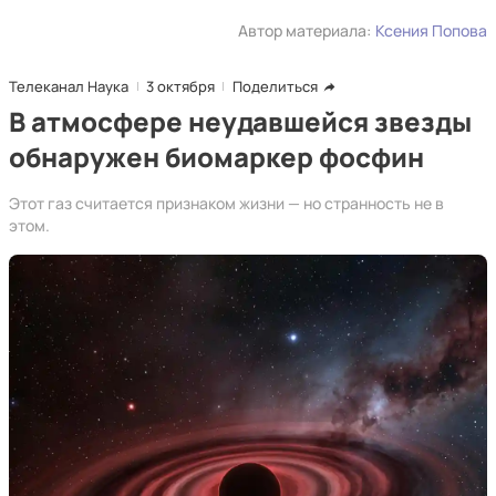
Автор материала:
Ксения Попова
Телеканал Наука
3 октября
Поделиться
В атмосфере неудавшейся звезды
обнаружен биомаркер фосфин
Этот газ считается признаком жизни — но странность не в
этом.