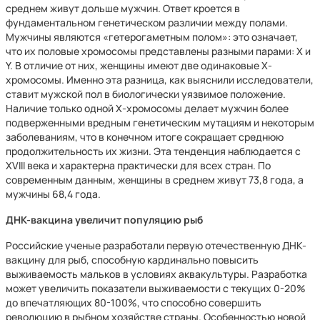
среднем живут дольше мужчин. Ответ кроется в
фундаментальном генетическом различии между полами.
Мужчины являются «гетерогаметным полом»: это означает,
что их половые хромосомы представлены разными парами: X и
Y. В отличие от них, женщины имеют две одинаковые Х-
хромосомы. Именно эта разница, как выяснили исследователи,
ставит мужской пол в биологически уязвимое положение.
Наличие только одной Х-хромосомы делает мужчин более
подверженными вредным генетическим мутациям и некоторым
заболеваниям, что в конечном итоге сокращает среднюю
продолжительность их жизни. Эта тенденция наблюдается с
XVIII века и характерна практически для всех стран. По
современным данным, женщины в среднем живут 73,8 года, а
мужчины 68,4 года.
ДНК-вакцина увеличит популяцию рыб
Российские ученые разработали первую отечественную ДНК-
вакцину для рыб, способную кардинально повысить
выживаемость мальков в условиях аквакультуры. Разработка
может увеличить показатели выживаемости с текущих 0-20%
до впечатляющих 80-100%, что способно совершить
революцию в рыбном хозяйстве страны. Особенностью новой