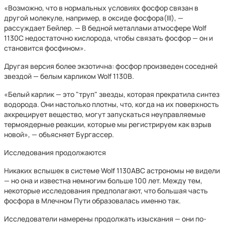
«Возможно, что в нормальных условиях фосфор связан в
другой молекуле, например, в оксиде фосфора(III), —
рассуждает Бейлер. — В бедной металлами атмосфере Wolf
1130C недостаточно кислорода, чтобы связать фосфор — он и
становится фосфином».
Другая версия более экзотична: фосфор произведен соседней
звездой — белым карликом Wolf 1130B.
«Белый карлик — это "труп" звезды, которая прекратила синтез
водорода. Они настолько плотны, что, когда на их поверхность
аккрецирует вещество, могут запускаться неуправляемые
термоядерные реакции, которые мы регистрируем как взрыв
новой», — объясняет Бургассер.
Исследования продолжаются
Никаких вспышек в системе Wolf 1130ABC астрономы не видели
— но она и известна немногим больше 100 лет. Между тем,
некоторые исследования предполагают, что большая часть
фосфора в Млечном Пути образовалась именно так.
Исследователи намерены продолжать изыскания — они по-