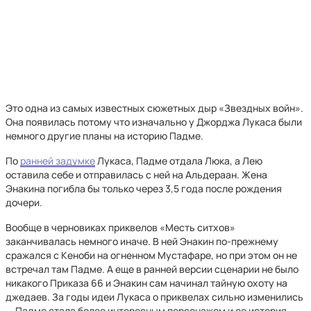
Это одна из самых известных сюжетных дыр «Звездных войн».
Она появилась потому что изначально у Джорджа Лукаса были
немного другие планы на историю Падме.
По
ранней задумке
Лукаса, Падме отдала Люка, а Лею
оставила себе и отправилась с ней на Альдераан. Жена
Энакина погибла бы только через 3,5 года после рождения
дочери.
Вообще в черновиках приквелов «Месть ситхов»
заканчивалась немного иначе. В ней Энакин по-прежнему
сражался с Кеноби на огненном Мустафаре, но при этом он не
встречал там Падме. А еще в ранней версии сценарии не было
никакого Приказа 66 и Энакин сам начинал тайную охоту на
джедаев. За годы идеи Лукаса о приквелах сильно изменились
— Падме стала более интересным персонажем и ее история