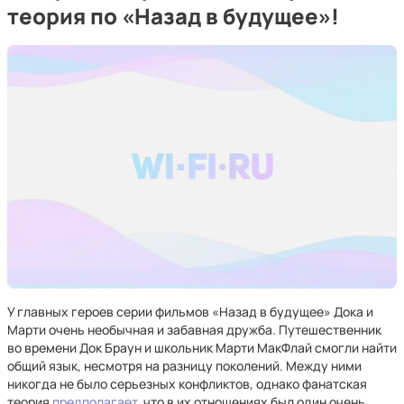
теория по «Назад в будущее»!
У главных героев серии фильмов «Назад в будущее» Дока и
Марти очень необычная и забавная дружба. Путешественник
во времени Док Браун и школьник Марти МакФлай смогли найти
общий язык, несмотря на разницу поколений. Между ними
никогда не было серьезных конфликтов, однако фанатская
теория
предполагает
, что в их отношениях был один очень