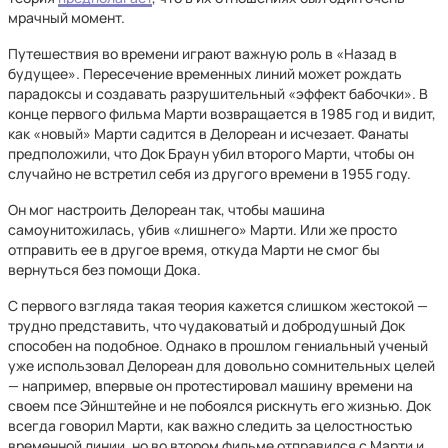
мрачный момент.
Путешествия во времени играют важную роль в «Назад в
будущее». Пересечение временных линий может рождать
парадоксы и создавать разрушительный «эффект бабочки». В
конце первого фильма Марти возвращается в 1985 год и видит,
как «новый» Марти садится в Делореан и исчезает. Фанаты
предположили, что Док Браун убил второго Марти, чтобы он
случайно не встретил себя из другого времени в 1955 году.
Он мог настроить Делореан так, чтобы машина
самоунитожилась, убив «лишнего» Марти. Или же просто
отправить ее в другое время, откуда Марти не смог бы
вернуться без помощи Дока.
С первого взгляда такая теория кажется слишком жестокой —
трудно представить, что чудаковатый и добродушный Док
способен на подобное. Однако в прошлом гениальный ученый
уже использовал Делореан для довольно сомнительных целей
— например, впервые он протестировал машину времени на
своем псе Эйнштейне и не побоялся рискнуть его жизнью. Док
всегда говорил Марти, как важно следить за целостностью
временной линии, но во втором фильме отправился с Марти и