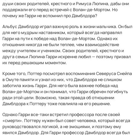
души своих родителей, крестного и Римуса Люпина, дабы они
поддержали его перед встречей с Волан-де-Мортом. Но
почему же Гарри не вспомнил про Дамблдора?
Альбус Дамблдор играл важную роль в жизни мальчика. Он был
для него мудрым наставником, который всегда направлял
Гарри на пути к победе над Волан-де-Мортом. Однако их
отношения никогда не были теплее, чем взаимодействие
между учителем и учеником. Своих родителей, крестного и
друга семьи Люпина Гарри искренне любил — поэтому призвал
их перед решающим моментом.
Кроме того, Поттер посмотрел воспоминания Северуса Снейпа
в Омуте памяти и узнал из них, что Дамблдора не слишком
заботила жизнь Гарри. Для него была важнее победа над
Волан-де-Мортом и он понимал, что Гарри обречен погибнуть
ради этой цели. Возможно, такая правда об отношении
Дамблдора к Поттеру тоже повлияла на его решение.
Однако Гарри все-таки встретил профессора после своей
«смерти». Поттеру нужен был совет человека, который всегда
руководствовался логикой, а не эмоциями, и поэтому ему
явился Дамблдор. Для Гарри профессор Дамблдор всегда был