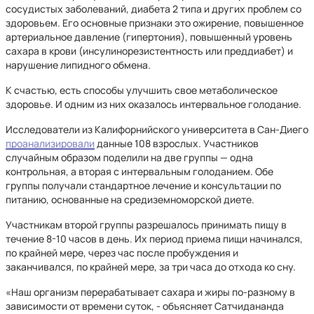
сосудистых заболеваний, диабета 2 типа и других проблем со
здоровьем. Его основные признаки это ожирение, повышенное
артериальное давление (гипертония), повышенный уровень
сахара в крови (инсулинорезистентность или преддиабет) и
нарушение липидного обмена.
К счастью, есть способы улучшить свое метаболическое
здоровье. И одним из них оказалось интервальное голодание.
Исследователи из Калифорнийского университета в Сан-Диего
проанализировали
данные 108 взрослых. Участников
случайным образом поделили на две группы — одна
контрольная, а вторая с интервальным голоданием. Обе
группы получали стандартное лечение и консультации по
питанию, основанные на средиземноморской диете.
Участникам второй группы разрешалось принимать пищу в
течение 8-10 часов в день. Их период приема пищи начинался,
по крайней мере, через час после пробуждения и
заканчивался, по крайней мере, за три часа до отхода ко сну.
«Наш организм перерабатывает сахара и жиры по-разному в
зависимости от времени суток, - объясняет Сатчидананда