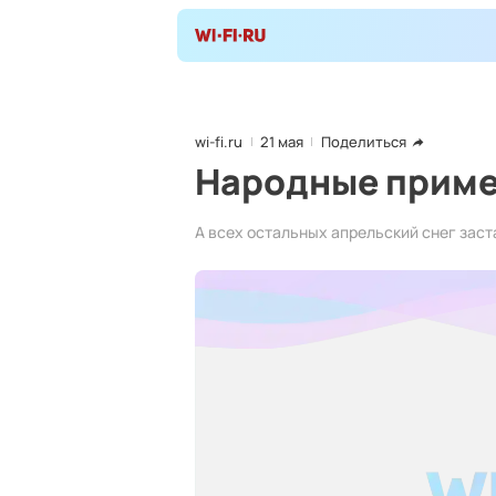
wi-fi.ru
21 мая
Поделиться
Народные приме
А всех остальных апрельский снег заста