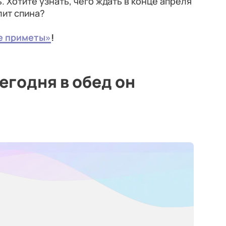
 Хотите узнать, чего ждать в конце апреля
лит спина?
е приметы»
!
егодня в обед он