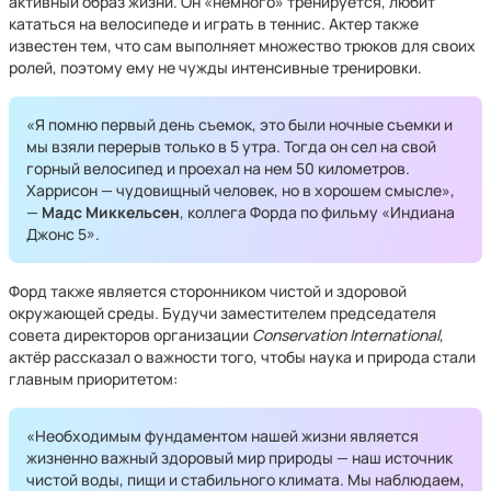
активный образ жизни. Он «немного» тренируется, любит
кататься на велосипеде и играть в теннис. Актер также
известен тем, что сам выполняет множество трюков для своих
ролей, поэтому ему не чужды интенсивные тренировки.
«Я помню первый день съемок, это были ночные съемки и
мы взяли перерыв только в 5 утра. Тогда он сел на свой
горный велосипед и проехал на нем 50 километров.
Харрисон — чудовищный человек, но в хорошем смысле»,
—
Мадс Миккельсен
, коллега Форда по фильму «Индиана
Джонс 5».
Форд также является сторонником чистой и здоровой
окружающей среды. Будучи заместителем председателя
совета директоров организации
Conservation International
,
актёр рассказал о важности того, чтобы наука и природа стали
главным приоритетом:
«Необходимым фундаментом нашей жизни является
жизненно важный здоровый мир природы — наш источник
чистой воды, пищи и стабильного климата. Мы наблюдаем,