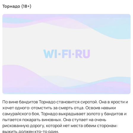
Торнадо (18+)
По вине бандитов Торнадо становится сиротой. Она в ярости и
хочет одного: отомстить за смерть отца. Освоив навыки
самурайского боя, Торнадо выкрадывает золото у бандитов и
пытается покарать виновных. Она ступает на очень
рискованную дорогу, которой нет места обеим сторонам:
выжить должен кто-то один.