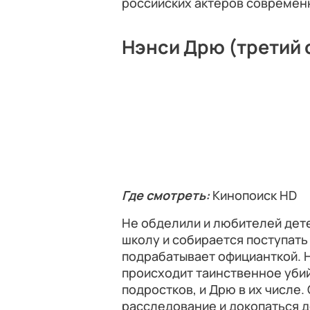
российских актёров современн
Нэнси Дрю (третий 
Где смотреть:
Кинопоиск HD
Не обделили и любителей дете
школу и собирается поступать 
подрабатывает официанткой. Н
происходит таинственное уби
подростков, и Дрю в их числе
расследование и докопаться д