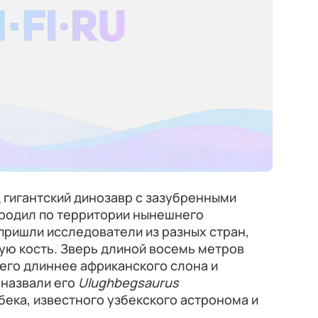
 гигантский динозавр с зазубренными
бродил по территории нынешнего
 пришли исследователи из разных стран,
ую кость. Зверь длиной восемь метров
 его длиннее африканского слона и
 назвали его
Ulughbegsaurus
бека, известного узбекского астронома и