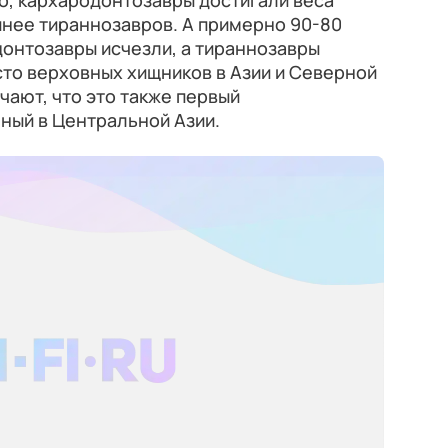
о, кархародонтозавры достигали веса
упнее тираннозавров. А примерно 90-80
онтозавры исчезли, а тираннозавры
сто верховных хищников в Азии и Северной
ают, что это также первый
ный в Центральной Азии.