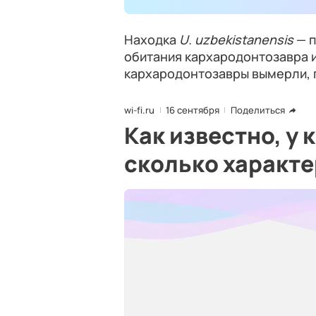
Находка
U. uzbekistanensis
— п
обитания кархародонтозавра и
кархародонтозавры вымерли, 
wi-fi.ru
16 сентября
Поделиться
Как известно, у 
сколько характ