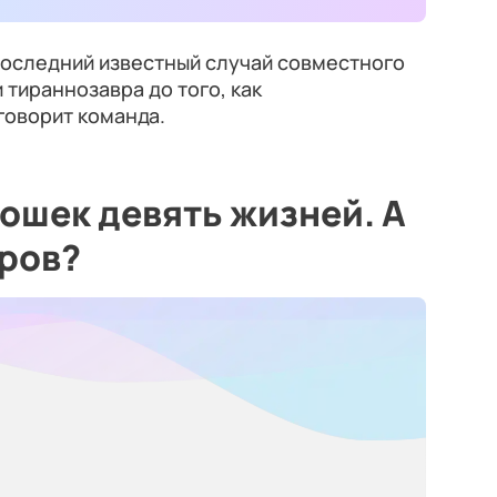
оследний известный случай совместного
 тираннозавра до того, как
говорит команда.
кошек девять жизней. А
еров?