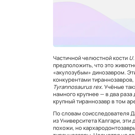
Частичной челюстной кости
U.
предположить, что это животн
«акулозубым» динозавром. Эт
конкурентами тираннозавров, 
Tyrannosaurus rex
. Учёные та
намного крупнее — в два раза 
крупный тираннозавр в том ар
По словам соисследователя Д
из Университета Калгари, эти
похожи, но кархародонтозавры