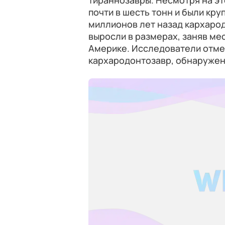
тираннозавры. Несмотря на эт
почти в шесть тонн и были кр
миллионов лет назад кархарод
выросли в размерах, заняв ме
Америке. Исследователи отмеч
кархародонтозавр, обнаружен