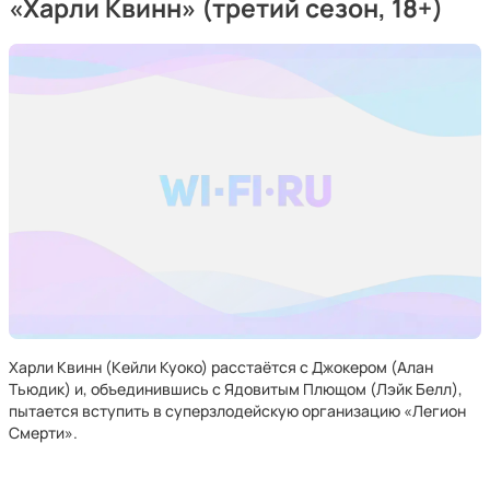
«Харли Квинн» (третий сезон, 18+)
Харли Квинн (Кейли Куоко) расстаётся с Джокером (Алан
Тьюдик) и, объединившись с Ядовитым Плющом (Лэйк Белл),
пытается вступить в суперзлодейскую организацию «Легион
Смерти».