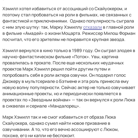
Хэмилл хотел избавиться от ассоциаций со Скайуокером, и
поэтому стал пробоваться на роли в фильмах, не связанных с
фантастикой и приключениями. Однако популярность сыграла
с ним злую шутку: так, Марку Хэмиллу
отказали
в главной роли
в фильме «Амадей» о жизни Моцарта. Режиссер Милош Форман
посчитал, что его зрителям не понравится крупная звезда.
Хэмилл вернулся в кино только в 1989 году. Он сыграл злодея в
научно-фантастическом фильме «Поток». Увы, картина
провалилась в прокате. После еще нескольких неудачных
проектов Марк Хэмилл решил пойти другим путем и
попробовать себя в роли актера озвучки. Он подарил голос
Джокеру в мультсериале о Бэтмене и эта роль принесла ему
новую волну популярности. Сейчас актер не только озвучивает
анимационные проекты, но и периодически появляется в
проектах по «Звездным войнам» — так он вернулся к роли Люка
в сиквелах и сериале «Мандалорец».
Марк Хэмилл так и не смог избавиться от образа Люка
Скайуокера, однако сумел найти новое призвание в
озвучивании. А то, что его вечно ассоциируют с Люком,
похоже, его ни капли не беспокоит.