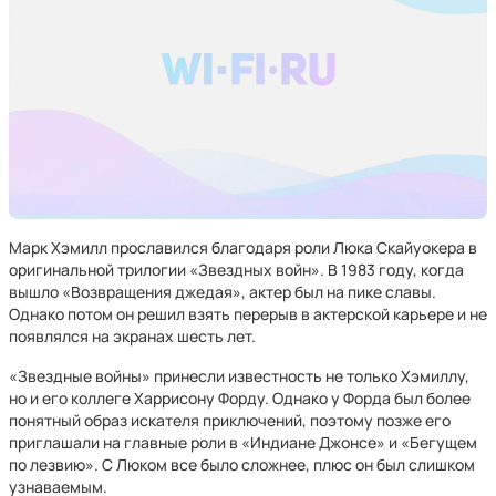
Марк Хэмилл прославился благодаря роли Люка Скайуокера в
оригинальной трилогии «Звездных войн». В 1983 году, когда
вышло «Возвращения джедая», актер был на пике славы.
Однако потом он решил взять перерыв в актерской карьере и не
появлялся на экранах шесть лет.
«Звездные войны» принесли известность не только Хэмиллу,
но и его коллеге Харрисону Форду. Однако у Форда был более
понятный образ искателя приключений, поэтому позже его
приглашали на главные роли в «Индиане Джонсе» и «Бегущем
по лезвию». С Люком все было сложнее, плюс он был слишком
узнаваемым.