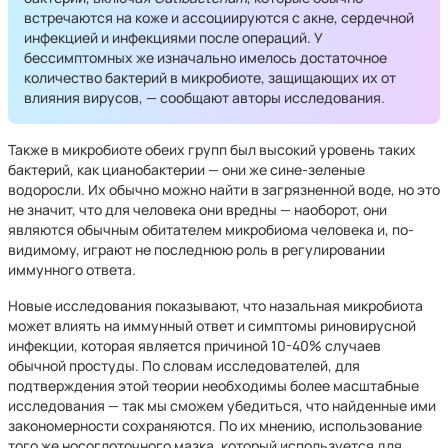
встречаются на коже и ассоциируются с акне, сердечной
инфекцией и инфекциями после операций. У
бессимптомных же изначально имелось достаточное
количество бактерий в микробиоте, защищающих их от
влияния вирусов, — сообщают авторы исследования.
Также в микробиоте обеих групп был высокий уровень таких
бактерий, как цианобактерии — они же сине-зеленые
водоросли. Их обычно можно найти в загрязненной воде, но это
не значит, что для человека они вредны — наоборот, они
являются обычным обитателем микробиома человека и, по-
видимому, играют не последнюю роль в регулировании
иммунного ответа.
Новые исследования показывают, что назальная микробиота
может влиять на иммунный ответ и симптомы риновирусной
инфекции, которая является причиной 10-40% случаев
обычной простуды. По словам исследователей, для
подтверждения этой теории необходимы более масштабные
исследования — так мы сможем убедиться, что найденные ими
закономерности сохраняются. По их мнению, использование
того же носоглоточного мазка, который используется для