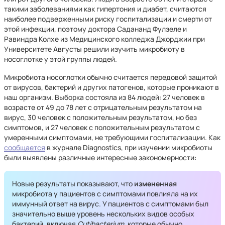
такими заболеваниями как гипертония и диабет, считаются
наиболее подверженными риску госпитализации и смерти от
этой инфекции, поэтому доктора Садананд Фулзеле и
Равиндра Колхе из Медицинского колледжа Джорджии при
Университете Августы решили изучить микробиоту в
носоглотке у этой группы людей.
Микробиота носоглотки обычно считается передовой защитой
от вирусов, бактерий и других патогенов, которые проникают в
наш организм. Выборка состояла из 84 людей: 27 человек в
возрасте от 49 до 78 лет с отрицательным результатом на
вирус, 30 человек с положительным результатом, но без
симптомов, и 27 человек с положительным результатом с
умеренными симптомами, не требующими госпитализации. Как
сообщается
в журнале Diagnostics, при изучении микробиоты
были выявлены различные интересные закономерности:
Новые результаты показывают, что
измененная
микробиота у пациентов с симптомами повлияла на их
иммунный ответ на вирус. У пациентов с симптомами был
значительно выше уровень нескольких видов особых
бактерий, включая
Cutibacterium
, которые обычно