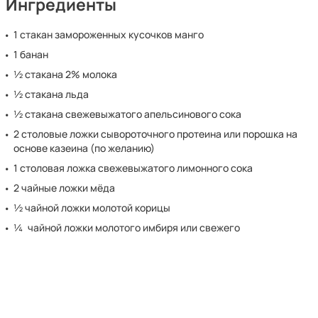
Ингредиенты
1 стакан замороженных кусочков манго
1 банан
½ стакана 2% молока
½ стакана льда
½ стакана свежевыжатого апельсинового сока
2 столовые ложки сывороточного протеина или порошка на
основе казеина (по желанию)
1 столовая ложка свежевыжатого лимонного сока
2 чайные ложки мёда
½ чайной ложки молотой корицы
¼ чайной ложки молотого имбиря или свежего