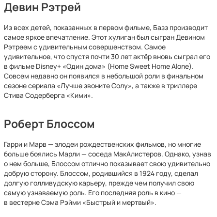
Девин Рэтрей
Из всех детей, показанных в первом фильме, Базз производит
самое яркое впечатление. Этот хулиган был сыгран Девином
Рэтреем с удивительным совершенством. Самое
удивительное, что спустя почти 30 лет актёр вновь сыграл его
в фильме Disney+ «Один дома» (Home Sweet Home Alone).
Совсем недавно он появился в небольшой роли в финальном
сезоне сериала «Лучше звоните Солу», а также в триллере
Стива Содерберга «Кими».
Роберт Блоссом
Гарри и Марв — злодеи рождественских фильмов, но многие
больше боялись Марли — соседа МакАлистеров. Однако, узнав
о нем больше, Блоссом отлично показывает свою удивительно
добрую сторону. Блоссом, родившийся в 1924 году, сделал
долгую голливудскую карьеру, прежде чем получил свою
самую узнаваемую роль. Его последняя роль в кино —
в вестерне Сэма Рэйми «Быстрый и мертвый».