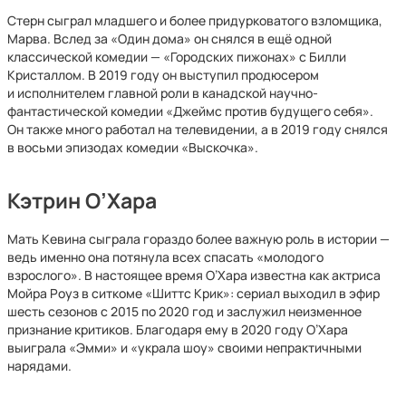
Стерн сыграл младшего и более придурковатого взломщика,
Марва. Вслед за «Один дома» он снялся в ещё одной
классической комедии — «Городских пижонах» с Билли
Кристаллом. В 2019 году он выступил продюсером
и исполнителем главной роли в канадской научно-
фантастической комедии «Джеймс против будущего себя».
Он также много работал на телевидении, а в 2019 году снялся
в восьми эпизодах комедии «Выскочка».
Кэтрин О’Хара
Мать Кевина сыграла гораздо более важную роль в истории —
ведь именно она потянула всех спасать «молодого
взрослого». В настоящее время О’Хара известна как актриса
Мойра Роуз в ситкоме «Шиттс Крик»: сериал выходил в эфир
шесть сезонов с 2015 по 2020 год и заслужил неизменное
признание критиков. Благодаря ему в 2020 году О’Хара
выиграла «Эмми» и «украла шоу» своими непрактичными
нарядами.