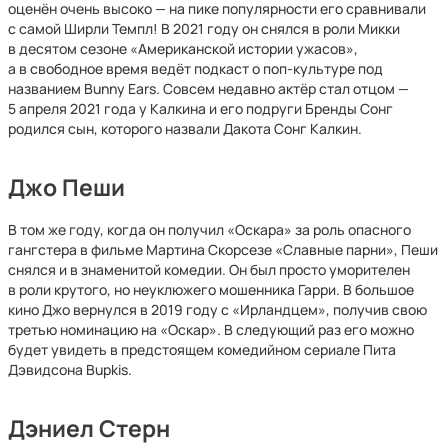
оценён очень высоко — на пике популярности его сравнивали
с самой Ширли Темпл! В 2021 году он снялся в роли Микки
в десятом сезоне «Американской истории ужасов»,
а в свободное время ведёт подкаст о поп-культуре под
названием Bunny Ears. Совсем недавно актёр стал отцом —
5 апреля 2021 года у Калкина и его подруги Бренды Сонг
родился сын, которого назвали Дакота Сонг Калкин.
Джо Пеши
В том же году, когда он получил «Оскара» за роль опасного
гангстера в фильме Мартина Скорсезе «Славные парни», Пеши
снялся и в знаменитой комедии. Он был просто уморителен
в роли крутого, но неуклюжего мошенника Гарри. В большое
кино Джо вернулся в 2019 году с «Ирландцем», получив свою
третью номинацию на «Оскар». В следующий раз его можно
будет увидеть в предстоящем комедийном сериале Пита
Дэвидсона Bupkis.
Дэниел Стерн