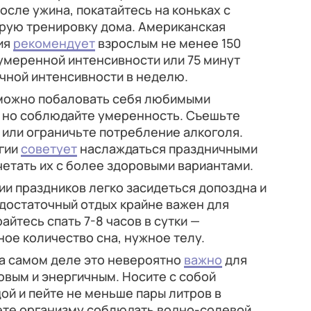
осле ужина, покатайтесь на коньках с
трую тренировку дома. Американская
ия
рекомендует
взрослым не менее 150
умеренной интенсивности или 75 минут
чной интенсивности в неделю.
ожно побаловать себя любимыми
 но соблюдайте умеренность. Съешьте
или ограничьте потребление алкоголя.
огии
советует
наслаждаться праздничными
етать их с более здоровыми вариантами.
и праздников легко засидеться допоздна и
достаточный отдых крайне важен для
йтесь спать 7-8 часов в сутки —
ьное количество сна, нужное телу.
а самом деле это невероятно
важно
для
ровым и энергичным. Носите с собой
ой и пейте не меньше пары литров в
жете организму соблюдать водно-солевой