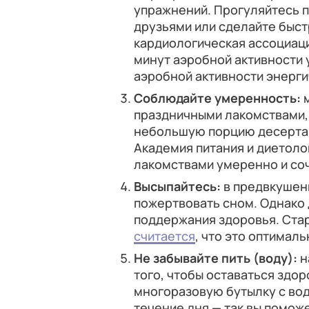
упражнений. Прогуляйтесь п
друзьями или сделайте быс
кардиологическая ассоциац
минут аэробной активности 
аэробной активности энерги
Соблюдайте умеренность:
м
праздничными лакомствами,
небольшую порцию десерта 
Академия питания и диетол
лакомствами умеренно и соч
Высыпайтесь:
в предвкушени
пожертвовать сном. Однако 
поддержания здоровья. Стара
считается
, что это оптимал
Не забывайте пить (воду):
н
того, чтобы оставаться здо
многоразовую бутылку с вод
течение дня — так вы помо