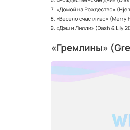
«Рождественские дни» (Días 
«Домой на Рождество» (Hjem t
«Весело счастливо» (Merry 
«Дэш и Лилли» (Dash & Lily 2
«Гремлины» (Gre