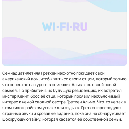
Семнадцатилетняя Гретхен неохотно покидает свой
американский дом, чтобы жить со своим отцом, который только
что переехал на курорт в немецких Альпах со своей новой
семьёй. По прибытии в их будущую резиденцию, их встретил
мистер Кениг, босс её отца, который проявил необъяснимый
интерес к немой сводной сестре Гретхен Альме. Что-то не так в
этом тихом райском уголке для отдыха. Гретхен преследуют
странные звуки и кровавые видения, пока она не обнаруживает
шокирующую тайну, которая касается её собственной семьи.