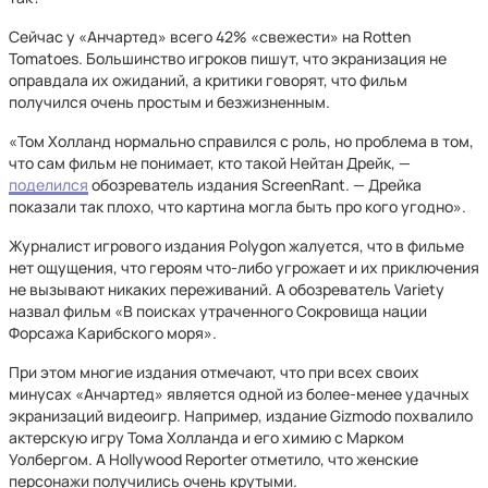
Сейчас у «Анчартед» всего 42% «свежести» на Rotten
Tomatoes. Большинство игроков пишут, что экранизация не
оправдала их ожиданий, а критики говорят, что фильм
получился очень простым и безжизненным.
«Том Холланд нормально справился с роль, но проблема в том,
что сам фильм не понимает, кто такой Нейтан Дрейк, —
поделился
обозреватель издания ScreenRant. — Дрейка
показали так плохо, что картина могла быть про кого угодно».
Журналист игрового издания Polygon жалуется, что в фильме
нет ощущения, что героям что-либо угрожает и их приключения
не вызывают никаких переживаний. А обозреватель Variety
назвал фильм «В поисках утраченного Сокровища нации
Форсажа Карибского моря».
При этом многие издания отмечают, что при всех своих
минусах «Анчартед» является одной из более-менее удачных
экранизаций видеоигр. Например, издание Gizmodo похвалило
актерскую игру Тома Холланда и его химию с Марком
Уолбергом. А Hollywood Reporter отметило, что женские
персонажи получились очень крутыми.