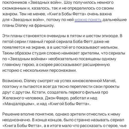
поклонников «Звездных войн». Шоу получилось немного
скомканным и, казалось, так и не определилось со своим
жанром. Тем не менее, «Книга Бобы Фетта» очень важна
для «Звездных войн», потому по ней
можно понять
дальнейшие
планы Disney на франшизу.
Эти планы становятся очевидны в пятом и шестом эпизоде. В
пятой серии главный герой сериала Боба Фетт даже не
появляется на экране, а в шестой его показывают мельком.
Таким образом студия словно намекает зрителям, что сериалы
по «Звездным войнам» необязательно посвящены одному
главному герою, а скорее рассказывают расширенную
историю с несколькими персонажами.
Возможно, Disney смотрят на успех киновселенной Marvel,
поэтому и пытаются всегда тесно переплести свои проекты
друг с другом. Кстати, создатель первого фильма про
Железного человека, Джон Фавро, работал и над
«Мандалорцем», и над «Книгой Бобы Фетта».
Решение вполне понятное, однако зрители отнеслись к нему
неоднозначно. В конце концов, было странно называть сериал
«Книга Бобы Фетта», а в итоге мало что рассказать о герое, чье