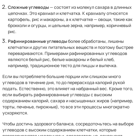
Сложные углеводы
— состоят из молекул сахара в длинных
цепочках. Это крахмал и клетчатка. К крахмалу относятся
картофель, рис и макароны, а к клетчатке — овощи, такие как
брокколи и огурцы, и цельные зерна, например, коричневый
рис.
Рафинированные углеводы
более обработаны, лишены
клетчатки и других питательных веществ и поэтому быстрее
перевариваются. Примерами рафинированных углеводов
являются белый рис, белые макароны и белый хлеб,
например, традиционное тесто для пиццы и выпечка.
Если вы потребляете большие порции или слишком много
углеводов в течение дня, то до перерасхода калорий рукой
подать. Естественно, это влияет на набранный вес. Кроме того,
если выбирать рафинированные углеводы с высоким
содержанием калорий, сахара и насыщенных жиров (например,
торты, печенье, пирожные), то все эти процессы многократно
ускоряются.
Чтобы достичь здорового баланса, сосредоточьтесь на выборе
углеводов с высоким содержанием клетчатки, которые
перевариваются медленнее и, следовательно, сохраняют