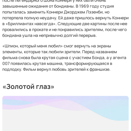
после легендарного Шона Коннери у них были очень
завышенные ожидания от бондианы. В 1969 году студия
попыталась заменить Коннери Джорджем Лэзенби, но
потерпела полную неудачу. Ей даже пришлось вернуть Коннери
в «Бриллиантах навсегда». Следующие две картины после нее
провалились в прокате и не понравились зрителям, после чего
бондиана ушла на непривычно долгий перерыв.
«Шпион, который меня любил» смог вернуть на экраны
элементы, которые так любили зрители. Перед названием
фильма снова была крутая сцена с участием Бонда, а у агента
007 появилась крутая машина, трансформирующаяся в
подлодку. Фильм вернул любовь зрителей к франшизе.
«Золотой глаз»