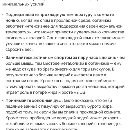
минимальных усилий:
Поддерживайте прохладную температуру в комнате
ночью:
когда мы спим в прохладной среде, организм
работает интенсивнее для поддержания своей нормальной
температуры, что может привести к увеличению количества
сжигаемых калорий. Сон в прохладной комнате также может
улучшить качество вашего сна, что также может помочь
сбросить вес.
Занимайтесь активным спортом за пару часов до сна:
чем
больше мышц, тем быстрее метаболизм в организме — ему
же надо откуда-то брать энергию для горы мускулов. В
результате чего больше калорий сжигается даже в
состоянии покоя. Кроме того, поднятие тяжестей может
стимулировать выработку гормона роста человека, который
играет роль в потере жира и росте мышц.
Принимайте холодный душ:
было доказано, что он (и
ледяные ванны) стимулируют выработку бурого жира,
подобно тому, как если бы вы спали в прохладной комнате.
Кроме того, пробуждение холодной водой может ускорить
метаболизм и помочь сжечь больше калорий в течение дня.
Только не забывайте о безопасности!