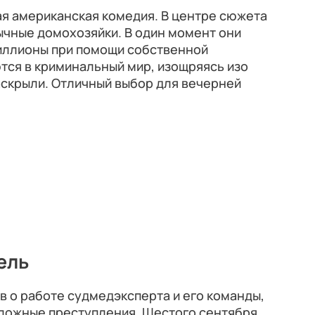
ая американская комедия. В центре сюжета
бычные домохозяйки. В один момент они
миллионы при помощи собственной
тся в криминальный мир, изощряясь изо
раскрыли. Отличный выбор для вечерней
ель
в о работе судмедэксперта и его команды,
ложные преступления. Шестого сентября