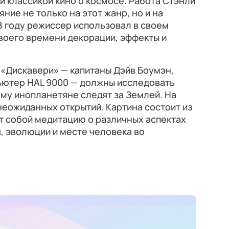
 классикой кино о космосе. Работа Стэнли
ние не только на этот жанр, но и на
8 году режиссер использовал в своем
оего времени декорации, эффекты и
«Дискавери» — капитаны Дэйв Боумэн,
пьютер HAL 9000 — должны исследовать
ему инопланетяне следят за Землей. На
неожиданных открытий. Картина состоит из
т собой медитацию о различных аспектах
, эволюции и месте человека во