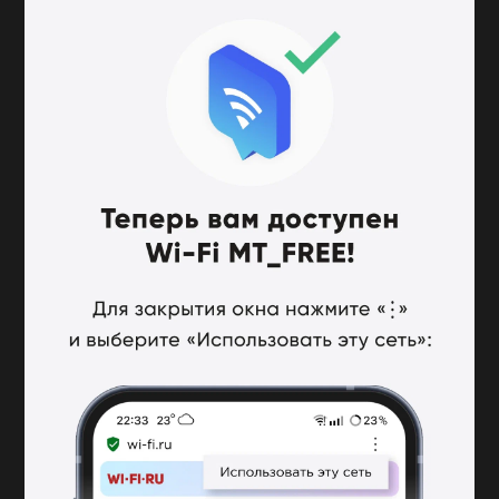
wi-fi.ru
1 января
Поделиться
«Довод» не для всех: 5 фактов о
самом нашумевшем фильме
Кристофера Нолана