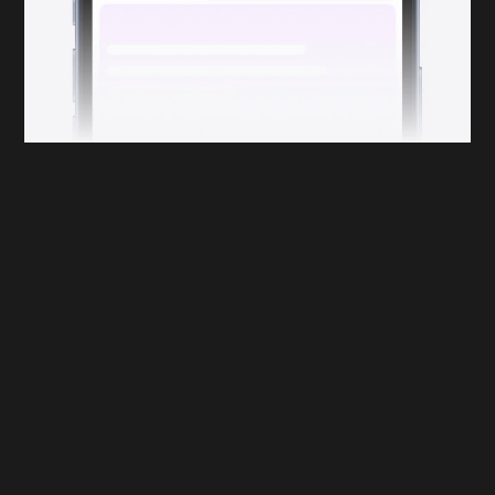
С самых первых трейлеров новая картина Кристофера Нолана
«Довод» пыталась сильно озадачить зрителей. Фильм
рассказывает историю безымянного Протагониста (Джон
Дэвид Вашингтон), который должен спасти мир от уничтожения
с помощью технологии инверсии, позволяющей обращать
время и энтропию объектов вспять.