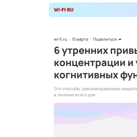
wi-fi.ru
13 марта
Поделиться
6 утренних при
концентрации и
когнитивных фу
Эти способы, рекомендованные неврол
в течение всего дня