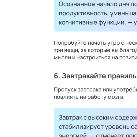
Осознанное начало дня п
продуктивность, уменьша
когнитивные функции, — у
Попробуйте начать утро с нес
три вещи, за которые вы благ
мысли и настроиться на позит
6. Завтракайте правил
Пропуск завтрака или употреб
повлиять на работу мозга.
Завтрак с высоким содер
стабилизирует уровень са
энергией, — отмечает док