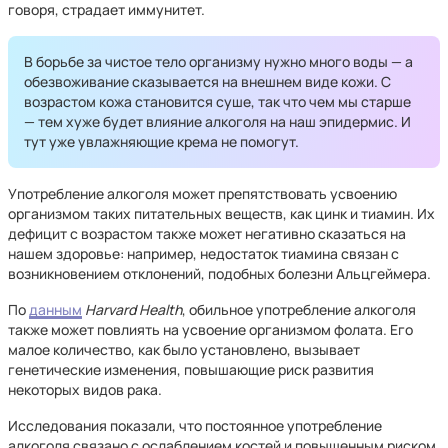
говоря, страдает иммунитет.
В борьбе за чистое тело организму нужно много воды — а
обезвоживание сказывается на внешнем виде кожи. С
возрастом кожа становится суше, так что чем мы старше
— тем хуже будет влияние алкоголя на наш эпидермис. И
тут уже увлажняющие крема не помогут.
Употребление алкоголя может препятствовать усвоению
организмом таких питательных веществ, как цинк и тиамин. Их
дефицит с возрастом также может негативно сказаться на
нашем здоровье: например, недостаток тиамина связан с
возникновением отклонений, подобных болезни Альцгеймера.
По
данным
Harvard Health
, обильное употребление алкоголя
также может повлиять на усвоение организмом фолата. Его
малое количество, как было установлено, вызывает
генетические изменения, повышающие риск развития
некоторых видов рака.
Исследования показали, что постоянное употребление
алкоголя связано с ослаблением костей и повышенным риском