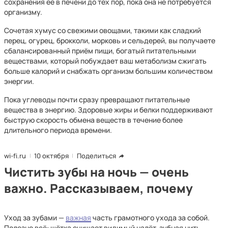
сохранения её в печени до тех пор, пока она не потребуется
организму.
Сочетая хумус со свежими овощами, такими как сладкий
перец, огурец, брокколи, морковь и сельдерей, вы получаете
сбалансированный приём пищи, богатый питательными
веществами, который побуждает ваш метаболизм сжигать
больше калорий и снабжать организм большим количеством
энергии.
Пока углеводы почти сразу превращают питательные
вещества в энергию. Здоровые жиры и белки поддерживают
быструю скорость обмена веществ в течение более
длительного периода времени.
wi-fi.ru
10 октября
Поделиться
Чистить зубы на ночь — очень
важно. Рассказываем, почему
Уход за зубами —
важная
часть грамотного ухода за собой.
Полезно всё: щётка счищает видимый налёт, зубная нить