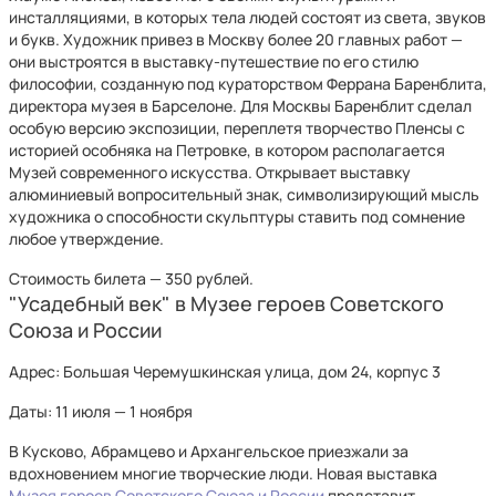
инсталляциями, в которых тела людей состоят из света, звуков
и букв. Художник привез в Москву более 20 главных работ —
они выстроятся в выставку-путешествие по его стилю
философии, созданную под кураторством Феррана Баренблита,
директора музея в Барселоне. Для Москвы Баренблит сделал
особую версию экспозиции, переплетя творчество Пленсы с
историей особняка на Петровке, в котором располагается
Музей современного искусства. Открывает выставку
алюминиевый вопросительный знак, символизирующий мысль
художника о способности скульптуры ставить под сомнение
любое утверждение.
Стоимость билета — 350 рублей.
"Усадебный век" в Музее героев Советского
Союза и России
Адрес: Большая Черемушкинская улица, дом 24, корпус 3
Даты: 11 июля — 1 ноября
В Кусково, Абрамцево и Архангельское приезжали за
вдохновением многие творческие люди. Новая выставка
Музея героев Советского Союза и России
представит