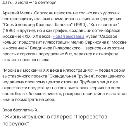
Даты: 3 июля — 15 сентября
Аркадий Мелик-Саркисян известен не только как художник-
постановщик кукольных анимационных фильмов (среди них —
"Серый волк энд Красная Шапочка" (1990), "Кот в сапогах"
(1996) и другие), но и как график, создавший сотни образов
москвичей XIX–XX веков.
Новая выставка
музея "Садовое
кольцо" представит иллюстрации Мелик-Саркисяна к "Москве
и москвичам" Владимира Гиляровского — зарисовки из жизни
простых горожан, передающие быт, характер и атмосферу
столицы прошлого века.
"Москва и москвичи XIX века в иллюстрациях" — первая серия
выставочного проекта "Скандальная Трубная", посвященного
недавнему прошлому центра столицы. Трубная улица и ее
окрестности предстанут на трех выставках-сериях во всех
своих былых блеске и нищете, раскроют свои тайны и заставят
иначе посмотреть на себя.
Вход бесплатный.
"Жизнь игрушек" в галерее "Пересветов
переулок"