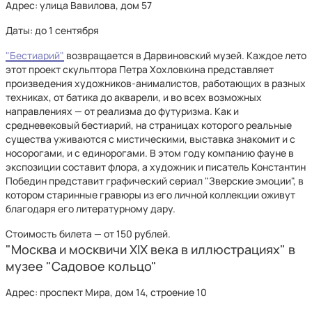
Адрес: улица Вавилова, дом 57
Даты: до 1 сентября
"Бестиарий"
возвращается в Дарвиновский музей. Каждое лето
этот проект скульптора Петра Хохловкина представляет
произведения художников-анималистов, работающих в разных
техниках, от батика до акварели, и во всех возможных
направлениях — от реализма до футуризма. Как и
средневековый бестиарий, на страницах которого реальные
существа уживаются с мистическими, выставка знакомит и с
носорогами, и с единорогами. В этом году компанию фауне в
экспозиции составит флора, а художник и писатель Константин
Победин представит графический сериал "Зверские эмоции", в
котором старинные гравюры из его личной коллекции оживут
благодаря его литературному дару.
Стоимость билета — от 150 рублей.
"Москва и москвичи XIX века в иллюстрациях" в
музее "Садовое кольцо"
Адрес: проспект Мира, дом 14, строение 10