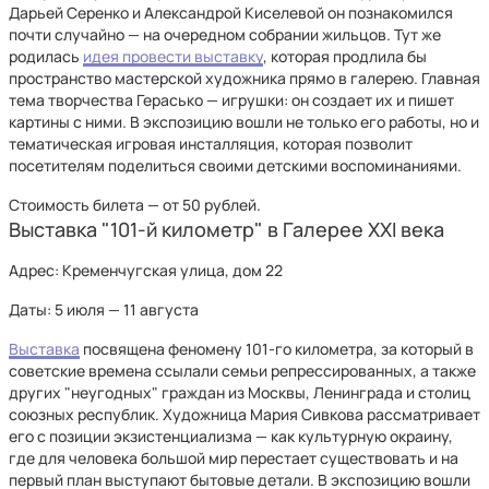
Дарьей Серенко и Александрой Киселевой он познакомился
почти случайно — на очередном собрании жильцов. Тут же
родилась
идея провести выставку
, которая продлила бы
пространство мастерской художника прямо в галерею. Главная
тема творчества Герасько — игрушки: он создает их и пишет
картины с ними. В экспозицию вошли не только его работы, но и
тематическая игровая инсталляция, которая позволит
посетителям поделиться своими детскими воспоминаниями.
Стоимость билета — от 50 рублей.
Выставка "101-й километр" в Галерее XXI века
Адрес: Кременчугская улица, дом 22
Даты: 5 июля — 11 августа
Выставка
посвящена феномену 101-го километра, за который в
советские времена ссылали семьи репрессированных, а также
других "неугодных" граждан из Москвы, Ленинграда и столиц
союзных республик. Художница Мария Сивкова рассматривает
его с позиции экзистенциализма — как культурную окраину,
где для человека большой мир перестает существовать и на
первый план выступают бытовые детали. В экспозицию вошли