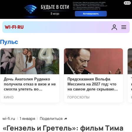
wi-fi.ru
1 января
Поделиться
«Гензель и Гретель»: фильм Тима