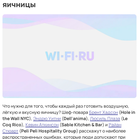
яичницы
Что нужно для того, чтобы каждый раз готовить воздушную,
лёгкую и вкусную яичницу? Шеф-повара
Брент Хадсон
(
Hole in
the Wall NYC
),
Эндрю Уитни
(
Dell'anima
),
Люсиль Плаза
(
Le
Coq Rico
),
Кевин Аткинсон
(
Sable Kitchen & Bar
) и
Райан
Стюарт
(
Peli Peli Hospitality Group
) расскажут о наиболее
распространенных ошибках, которые люди допускают при