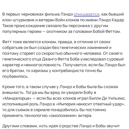
В первых черновиках фильма Лэндо
описывается
, как бывший
клон-штурмовик и ветеран Войн клонов по имени Лэндо Кадар.
Такое происхождение связало бы персонажа с другим
популярным героем — охотником за головами Бобой Феттом.
Фетт тоже является клоном, правда, в отличие от своих
собратьев он был создан без генетических изменений и
поэтому стареет со скоростью обычного человека. От своего
генетического отца Джанго Фетта Боба унаследовал суровый
характер и немногословность. Получается, если бы Лэндо был
его братом, то харизмы у контрабандиста точно бы
поубавилось.
Кроме того, в таком случае у Лэндо и Бобы была бы схожая
внешность. Тогда мы бы вряд ли увидели Бобу в
«Мандалорце» — если бы всех клонов играл Билли Ди Уильямс,
исполнивший роль Лэндо в «Империя наносит ответный удар»,
то для съемок в сериале понадобилось бы постоянно
применять технологию «омоложения» актера.
Другими словами, хоть идея о родстве Лэндо и Бобы звучит