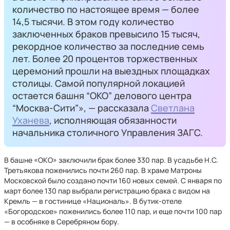
количество по настоящее время — более
14,5 тысячи. В этом году количество
заключенных браков превысило 15 тысяч,
рекордное количество за последние семь
лет. Более 20 процентов торжественных
церемоний прошли на выездных площадках
столицы. Самой популярной локацией
остается башня “ОКО” делового центра
“Москва-Сити”», — рассказала
Светлана
Уханева
, исполняющая обязанности
начальника столичного Управления ЗАГС.
В башне «ОКО» заключили брак более 330 пар. В усадьбе Н.С.
Третьякова поженились почти 260 пар. В храме Матроны
Московской было создано почти 160 новых семей. С января по
март более 130 пар выбрали регистрацию брака с видом на
Кремль — в гостинице «Националь». В бутик-отеле
«Богородское» поженились более 110 пар, и еще почти 100 пар
— в особняке в Серебряном бору.