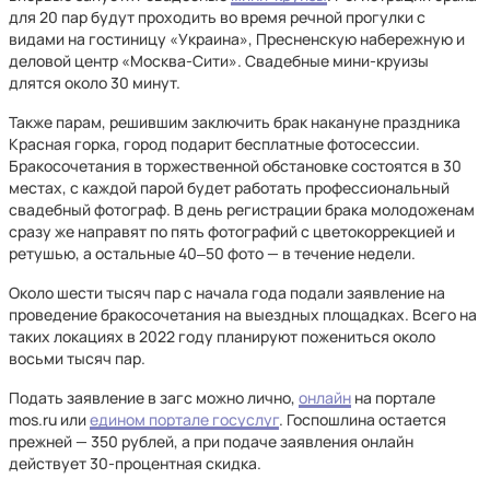
для 20 пар будут проходить во время речной прогулки с
видами на гостиницу «Украина», Пресненскую набережную и
деловой центр «Москва-Сити». Свадебные мини-круизы
длятся около 30 минут.
Также парам, решившим заключить брак накануне праздника
Красная горка, город подарит бесплатные фотосессии.
Бракосочетания в торжественной обстановке состоятся в 30
местах, с каждой парой будет работать профессиональный
свадебный фотограф. В день регистрации брака молодоженам
сразу же направят по пять фотографий с цветокоррекцией и
ретушью, а остальные 40‒50 фото — в течение недели.
Около шести тысяч пар с начала года подали заявление на
проведение бракосочетания на выездных площадках. Всего на
таких локациях в 2022 году планируют пожениться около
восьми тысяч пар.
Подать заявление в загс можно лично,
онлайн
на портале
mos.ru или
едином портале госуслуг
. Госпошлина остается
прежней — 350 рублей, а при подаче заявления онлайн
действует 30-процентная скидка.