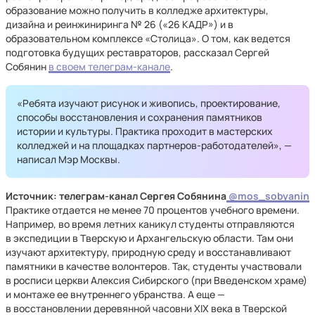
образование можно получить в колледже архитектуры,
дизайна и реинжиниринга № 26 («26 КАДР») и в
образовательном комплексе «Столица». О том, как ведется
подготовка будущих реставраторов, рассказал Сергей
Собянин
в своем телеграм-канале
.
«Ребята изучают рисунок и живопись, проектирование,
способы восстановления и сохранения памятников
истории и культуры. Практика проходит в мастерских
колледжей и на площадках партнеров-работодателей», —
написал Мэр Москвы.
Источник: телеграм-канал Сергея Собянина
@mos_sobyanin
Практике отдается не менее 70 процентов учебного времени.
Например, во время летних каникул студенты отправляются
в экспедиции в Тверскую и Архангельскую области. Там они
изучают архитектуру, природную среду и восстанавливают
памятники в качестве волонтеров. Так, студенты участвовали
в росписи церкви Алексия Сибирского (при Введенском храме)
и монтаже ее внутреннего убранства. А еще —
в восстановлении деревянной часовни XIX века
в Тверской