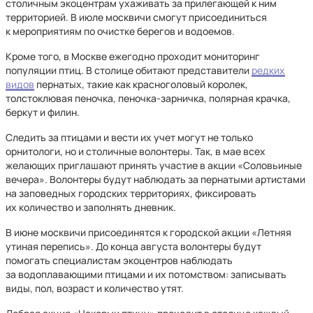
столичным экоцентрам ухаживать за прилегающей к ним
территорией. В июле москвичи смогут присоединиться
к мероприятиям по очистке берегов и водоемов.
Кроме того, в Москве ежегодно проходит мониторинг
популяции птиц. В столице обитают представители
редких
видов
пернатых, такие как красноголовый королек,
толстоклювая пеночка, пеночка-зарничка, полярная крачка,
беркут и филин.
Следить за птицами и вести их учет могут не только
орнитологи, но и столичные волонтеры. Так, в мае всех
желающих приглашают принять участие в акции «Соловьиные
вечера». Волонтеры будут наблюдать за пернатыми артистами
на заповедных городских территориях, фиксировать
их количество и заполнять дневник.
В июне москвичи присоединятся к городской акции «Летняя
утиная перепись». До конца августа волонтеры будут
помогать специалистам экоцентров наблюдать
за водоплавающими птицами и их потомством: записывать
виды, пол, возраст и количество утят.