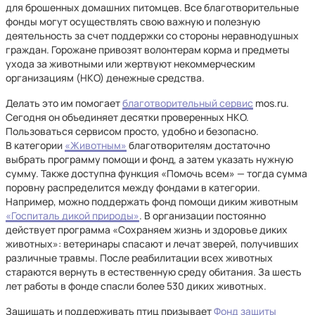
для брошенных домашних питомцев. Все благотворительные
фонды могут осуществлять свою важную и полезную
деятельность за счет поддержки со стороны неравнодушных
граждан. Горожане привозят волонтерам корма и предметы
ухода за животными или жертвуют некоммерческим
организациям (НКО) денежные средства.
Делать это им помогает
благотворительный сервис
mos.ru.
Сегодня он объединяет десятки проверенных НКО.
Пользоваться сервисом просто, удобно и безопасно.
В категории
«Животным»
благотворителям достаточно
выбрать программу помощи и фонд, а затем указать нужную
сумму. Также доступна функция «Помочь всем» — тогда сумма
поровну распределится между фондами в категории.
Например, можно поддержать фонд помощи диким животным
«Госпиталь дикой природы»
. В организации постоянно
действует программа «Сохраняем жизнь и здоровье диких
животных»: ветеринары спасают и лечат зверей, получивших
различные травмы. После реабилитации всех животных
стараются вернуть в естественную среду обитания. За шесть
лет работы в фонде спасли более 530 диких животных.
Защищать и поддерживать птиц призывает
Фонд защиты