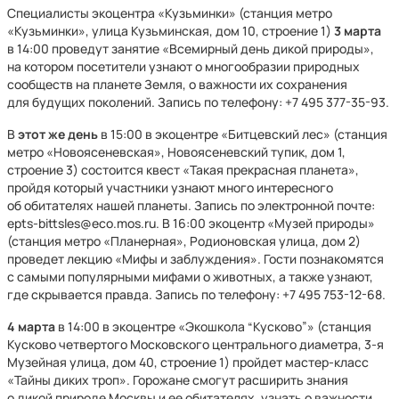
Специалисты экоцентра «Кузьминки» (станция метро
«Кузьминки», улица Кузьминская, дом 10, строение 1)
3 марта
в 14:00 проведут занятие «Всемирный день дикой природы»,
на котором посетители узнают о многообразии природных
сообществ на планете Земля, о важности их сохранения
для будущих поколений. Запись по телефону: +7 495 377⁠-35⁠-93.
В
этот же день
в 15:00 в экоцентре «Битцевский лес» (станция
метро «Новоясеневская», Новоясеневский тупик, дом 1,
строение 3) состоится квест
«Такая прекрасная планета»,
пройдя который участники узнают много интересного
об обитателях нашей планеты. Запись по электронной почте:
epts-bittsles@eco.mos.ru. В 16:00 экоцентр «Музей природы»
(станция метро «Планерная», Родионовская улица, дом 2)
проведет лекцию «Мифы и заблуждения». Гости познакомятся
с самыми популярными мифами о животных, а также узнают,
где скрывается правда. Запись по телефону: +7 495 753⁠-12⁠-68.
4 марта
в 14:00 в экоцентре «Экошкола “Кусково”» (станция
Кусково четвертого Московского центрального диаметра, 3-я
Музейная улица, дом 40, строение 1) пройдет мастер-класс
«Тайны диких троп». Горожане смогут расширить знания
о дикой природе Москвы и ее обитателях, узнать о важности