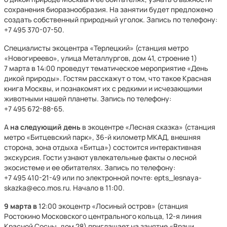
сохранения биоразнообразия. На занятии будет предложено
создать собственный природный уголок. Запись по телефону:
+7 495 370⁠-07⁠-50.
Специалисты экоцентра «Терлецкий» (станция метро
«Новогиреево», улица Металлургов, дом 41, строение 1)
7 марта в 14:00 проведут тематическое мероприятие
«День
дикой природы». Гостям расскажут о том, что такое Красная
книга Москвы, и познакомят их с редкими и исчезающими
животными нашей планеты. Запись по телефону:
+7 495 672⁠-88⁠-65.
А
на следующий день
в экоцентре «Лесная сказка» (станция
метро «Битцевский парк», 36-й километр МКАД, внешняя
сторона, зона отдыха «Битца») состоится интерактивная
экскурсия. Гости узнают увлекательные факты о лесной
экосистеме и ее обитателях. Запись по телефону:
+7 495 410⁠-21⁠-49 или по электронной почте: epts_lesnaya-
skazka@eco.mos.ru. Начало в 11:00.
9 марта в
12:00 экоцентр «Лосиный остров» (станция
Ростокино Московского центрального кольца, 12-я линия
Красной Сосны, дом 28) приглашает на занятие «Врачи